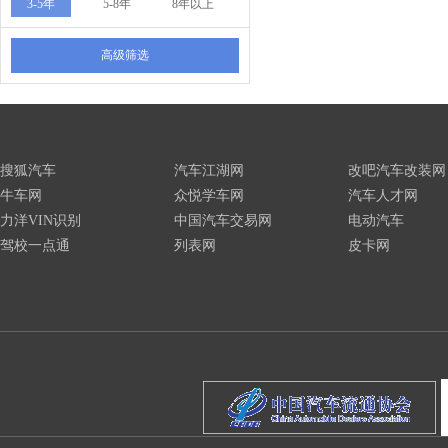
3-5年
5-8年
8年以上
高级筛选
搜狐汽车
汽车江湖网
改吧汽车改装网
牛车网
众悦学车网
汽车人才网
力洋VIN识别
中国汽车交易网
电动汽车
驾校一点通
列表网
皮卡网