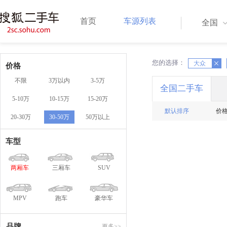
首页
车源列表
全国
您的选择：
X
大众
X
价格
不限
3万以内
3-5万
全国二手车
5-10万
10-15万
15-20万
默认排序
价
20-30万
30-50万
50万以上
车型
两厢车
三厢车
SUV
MPV
跑车
豪华车
品牌
更多>>