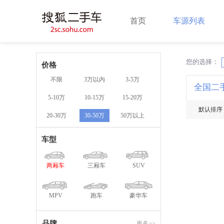
首页
车源列表
您的选择：
X
价格
不限
3万以内
3-5万
全国二
5-10万
10-15万
15-20万
默认排序
20-30万
30-50万
50万以上
车型
两厢车
三厢车
SUV
MPV
跑车
豪华车
品牌
更多>>