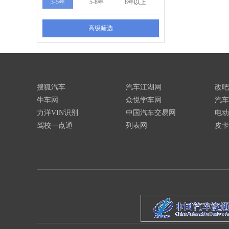
3-5年
5-8年
8年以上
高级筛选
搜狐汽车
汽车江湖网
改吧
牛车网
众悦学车网
汽车
力洋VIN识别
中国汽车交易网
电动
驾校一点通
列表网
皮卡