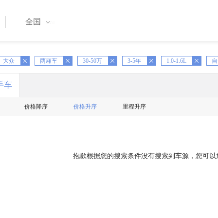
全国
大众
X
两厢车
X
30-50万
X
3-5年
X
1.0-1.6L
X
自
手车
价格降序
价格升序
里程升序
抱歉根据您的搜索条件没有搜索到车源，您可以