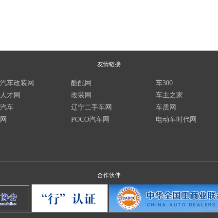
友情链接
汽车改装网
酷配网
车300
人才网
改装网
车主之家
汽车
辽宁二手车网
车质网
网
POCO汽车网
电动车时代网
合作伙伴