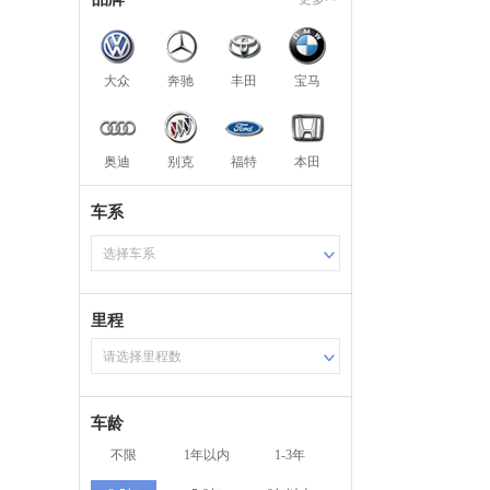
大众
奔驰
丰田
宝马
奥迪
别克
福特
本田
车系
选择车系
里程
请选择里程数
车龄
不限
1年以内
1-3年