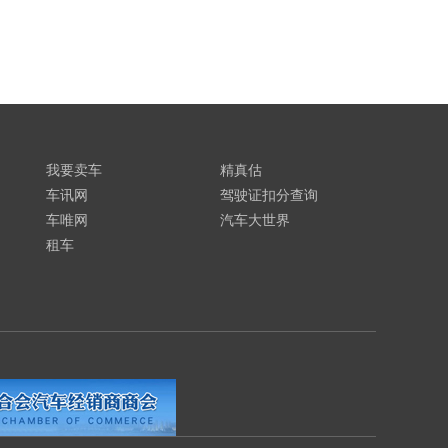
我要卖车
精真估
车讯网
驾驶证扣分查询
车唯网
汽车大世界
租车