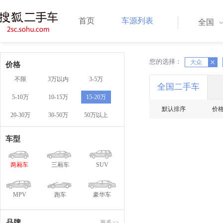
首页
车源列表
全国
您的选择：
X
大众
X
价格
不限
3万以内
3-5万
全国二手车
5-10万
10-15万
15-20万
默认排序
价
20-30万
30-50万
50万以上
车型
两厢车
三厢车
SUV
MPV
跑车
豪华车
品牌
更多>>