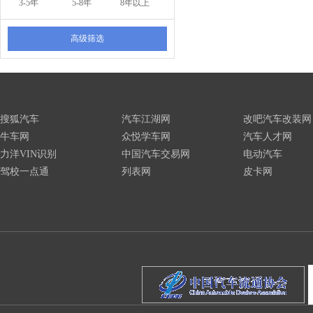
3-5年
5-8年
8年以上
高级筛选
搜狐汽车
汽车江湖网
改吧汽车改装网
牛车网
众悦学车网
汽车人才网
力洋VIN识别
中国汽车交易网
电动汽车
驾校一点通
列表网
皮卡网