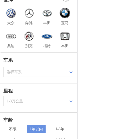
大众
奔驰
丰田
宝马
奥迪
别克
福特
本田
车系
选择车系
里程
1-3万公里
车龄
不限
1年以内
1-3年