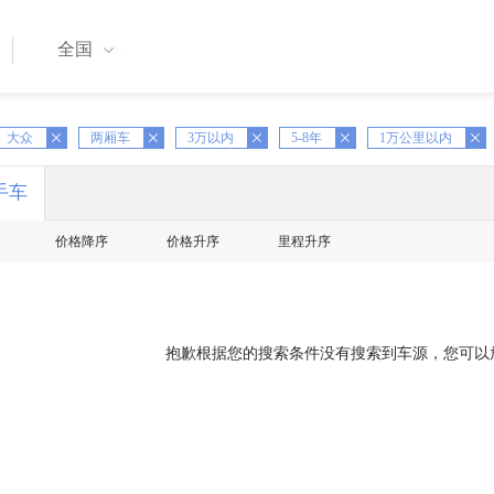
全国
大众
X
两厢车
X
3万以内
X
5-8年
X
1万公里以内
X
手车
价格降序
价格升序
里程升序
抱歉根据您的搜索条件没有搜索到车源，您可以