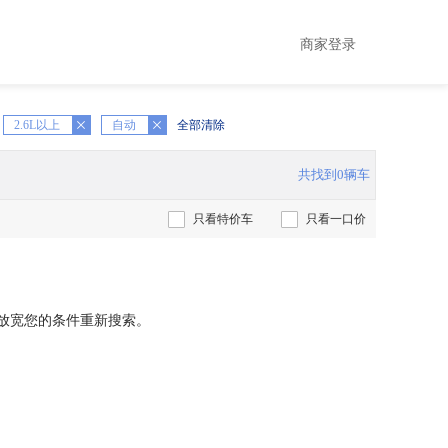
商家登录
2.6L以上
X
自动
全部清除
共找到0辆车
只看特价车
只看一口价
放宽您的条件重新搜索。