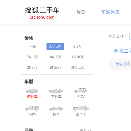
首页
车源列表
您的选择：
X
价格
不限
3万以内
3-5万
全国二
5-10万
10-15万
15-20万
默认排序
20-30万
30-50万
50万以上
车型
两厢车
三厢车
SUV
MPV
跑车
豪华车
品牌
更多>>