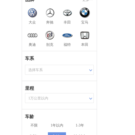
大众
奔驰
丰田
宝马
奥迪
别克
福特
本田
车系
选择车系
里程
1万公里以内
车龄
不限
1年以内
1-3年