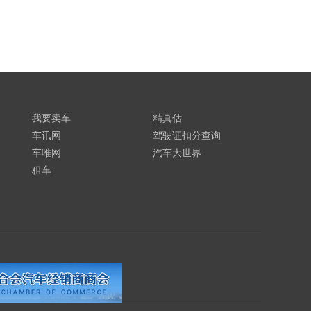
我要卖车
精真估
车讯网
驾驶证扣分查询
车唯网
汽车大世界
租车