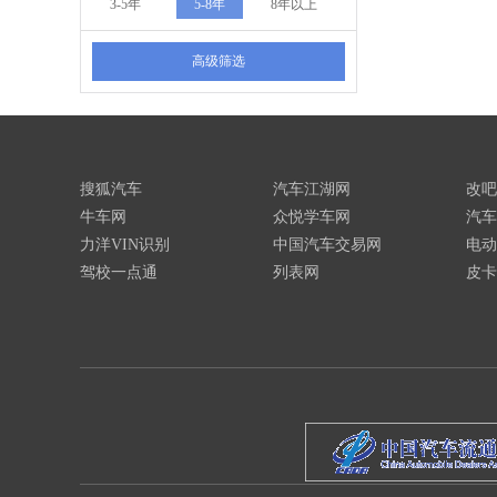
3-5年
5-8年
8年以上
高级筛选
搜狐汽车
汽车江湖网
改吧
牛车网
众悦学车网
汽车
力洋VIN识别
中国汽车交易网
电动
驾校一点通
列表网
皮卡