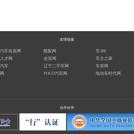
友情链接
汽车改装网
酷配网
车300
人才网
改装网
车主之家
汽车
辽宁二手车网
车质网
网
POCO汽车网
电动车时代网
合作伙伴