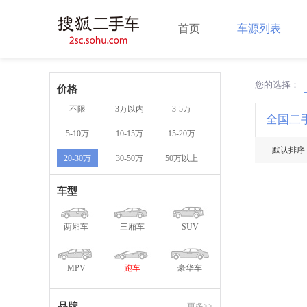
首页
车源列表
您的选择：
X
价格
不限
3万以内
3-5万
全国二
5-10万
10-15万
15-20万
默认排序
20-30万
30-50万
50万以上
车型
两厢车
三厢车
SUV
MPV
跑车
豪华车
品牌
更多>>