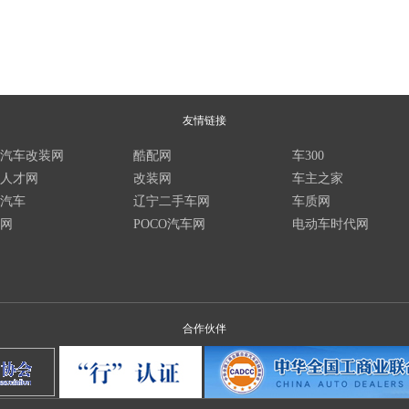
友情链接
汽车改装网
酷配网
车300
人才网
改装网
车主之家
汽车
辽宁二手车网
车质网
网
POCO汽车网
电动车时代网
合作伙伴