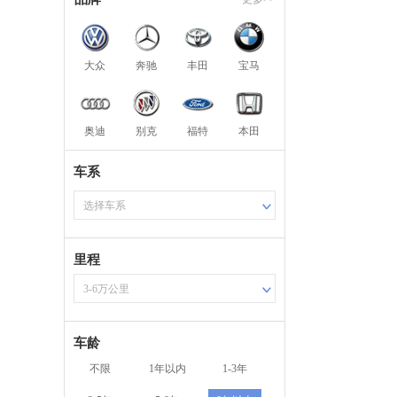
大众
奔驰
丰田
宝马
奥迪
别克
福特
本田
车系
选择车系
里程
3-6万公里
车龄
不限
1年以内
1-3年