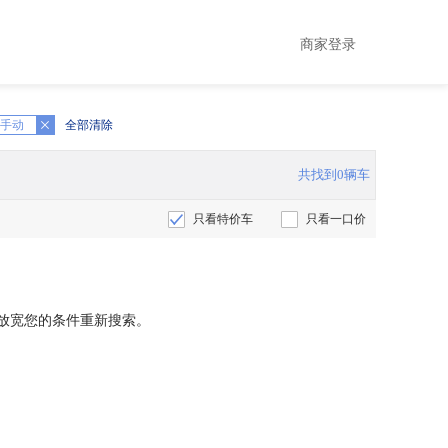
商家登录
手动
全部清除
共找到0辆车
只看特价车
只看一口价
放宽您的条件重新搜索。