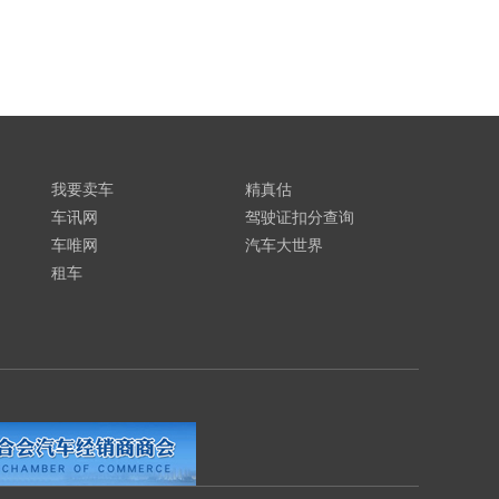
我要卖车
精真估
车讯网
驾驶证扣分查询
车唯网
汽车大世界
租车