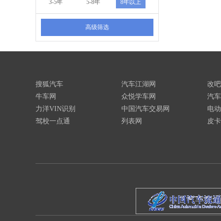
3-5年
5-8年
8年以上
高级筛选
搜狐汽车
汽车江湖网
改吧
牛车网
众悦学车网
汽车
力洋VIN识别
中国汽车交易网
电动
驾校一点通
列表网
皮卡