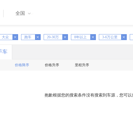
全国
X
大众
跑车
X
20-30万
X
8年以上
X
3-6万公里
X
手车
价格降序
价格升序
里程升序
抱歉根据您的搜索条件没有搜索到车源，您可以