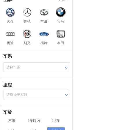
大众
奔驰
丰田
宝马
奥迪
别克
福特
本田
车系
选择车系
里程
请选择里程数
车龄
不限
1年以内
1-3年