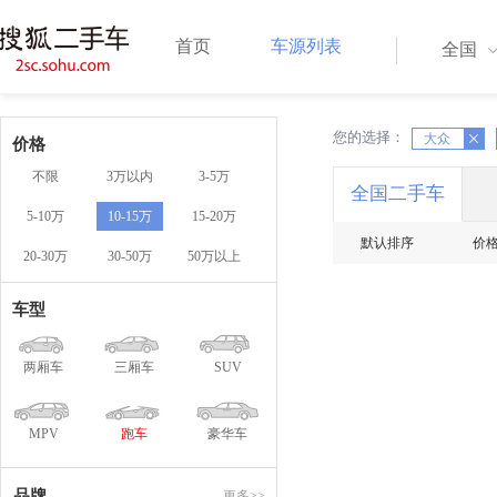
首页
车源列表
全国
您的选择：
X
X
大众
价格
不限
3万以内
3-5万
全国二手车
5-10万
10-15万
15-20万
默认排序
价
20-30万
30-50万
50万以上
车型
两厢车
三厢车
SUV
MPV
跑车
豪华车
品牌
更多>>