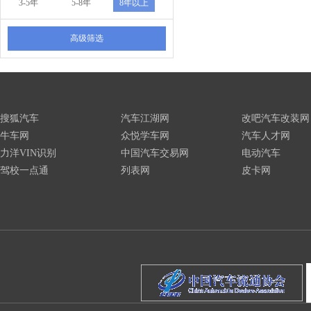
3-5年
5-8年
8年以上
高级筛选
搜狐汽车
汽车江湖网
改吧汽车改装网
牛车网
众悦学车网
汽车人才网
力洋VIN识别
中国汽车交易网
电动汽车
驾校一点通
列表网
皮卡网