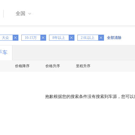
全国
大众
X
10-15万
X
8年以上
X
2.6L以上
全部清除
手车
价格降序
价格升序
里程升序
抱歉根据您的搜索条件没有搜索到车源，您可以