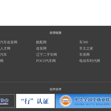
友情链接
汽车改装网
酷配网
车300
人才网
改装网
车主之家
汽车
辽宁二手车网
车质网
网
POCO汽车网
电动车时代网
合作伙伴