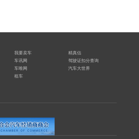
我要卖车
精真估
车讯网
驾驶证扣分查询
车唯网
汽车大世界
租车