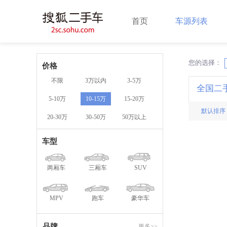
首页
车源列表
您的选择：
X
价格
不限
3万以内
3-5万
全国二
5-10万
10-15万
15-20万
默认排序
20-30万
30-50万
50万以上
车型
两厢车
三厢车
SUV
MPV
跑车
豪华车
品牌
更多>>