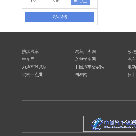
3-5年
5-8年
8年以上
高级筛选
搜狐汽车
汽车江湖网
改吧
牛车网
众悦学车网
汽车
力洋VIN识别
中国汽车交易网
电动
驾校一点通
列表网
皮卡