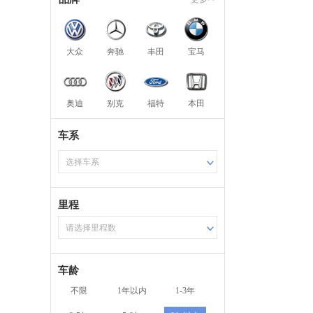
大众
奔驰
丰田
宝马
奥迪
别克
福特
本田
车系
选择车系
里程
请选择里程数
车龄
不限
1年以内
1-3年