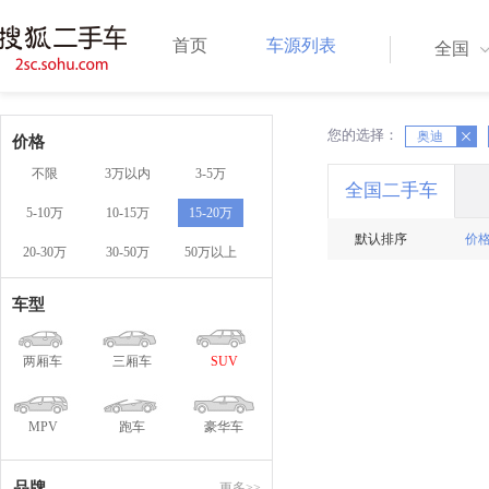
首页
车源列表
全国
您的选择：
X
X
奥迪
价格
不限
3万以内
3-5万
全国二手车
5-10万
10-15万
15-20万
默认排序
价
20-30万
30-50万
50万以上
车型
两厢车
三厢车
SUV
MPV
跑车
豪华车
品牌
更多>>