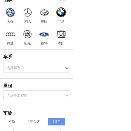
大众
奔驰
丰田
宝马
奥迪
别克
福特
本田
车系
选择车系
里程
请选择里程数
车龄
不限
1年以内
1-3年