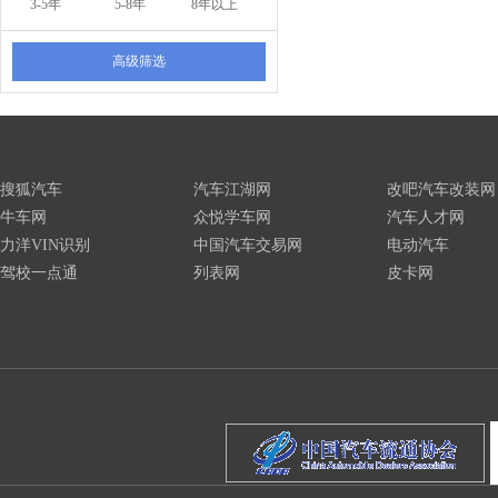
3-5年
5-8年
8年以上
高级筛选
搜狐汽车
汽车江湖网
改吧汽车改装网
牛车网
众悦学车网
汽车人才网
力洋VIN识别
中国汽车交易网
电动汽车
驾校一点通
列表网
皮卡网