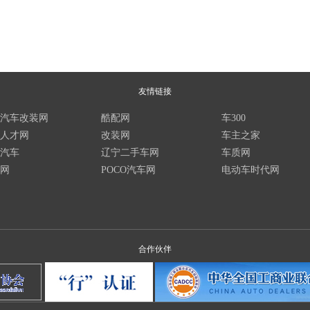
友情链接
汽车改装网
酷配网
车300
人才网
改装网
车主之家
汽车
辽宁二手车网
车质网
网
POCO汽车网
电动车时代网
合作伙伴