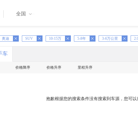
全国
X
奥迪
SUV
X
10-15万
X
5-8年
X
3-6万公里
X
2.
手车
价格降序
价格升序
里程升序
抱歉根据您的搜索条件没有搜索到车源，您可以