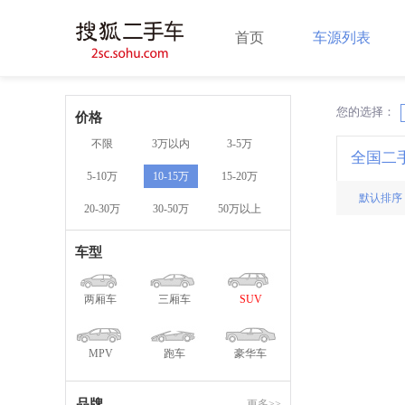
首页
车源列表
您的选择：
X
价格
不限
3万以内
3-5万
全国二
5-10万
10-15万
15-20万
默认排序
20-30万
30-50万
50万以上
车型
两厢车
三厢车
SUV
MPV
跑车
豪华车
品牌
更多>>