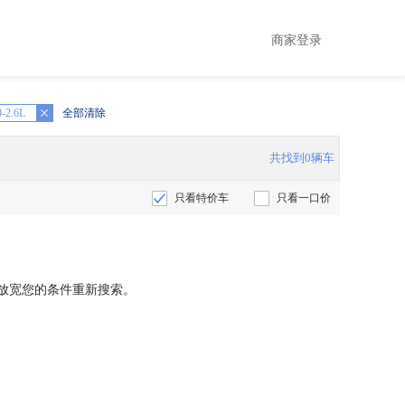
商家登录
0-2.6L
全部清除
共找到0辆车
只看特价车
只看一口价
放宽您的条件重新搜索。