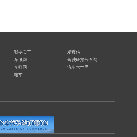
我要卖车
精真估
车讯网
驾驶证扣分查询
车唯网
汽车大世界
租车