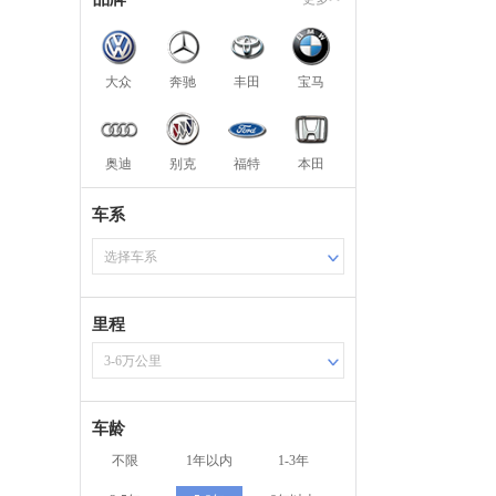
大众
奔驰
丰田
宝马
奥迪
别克
福特
本田
车系
选择车系
里程
3-6万公里
车龄
不限
1年以内
1-3年