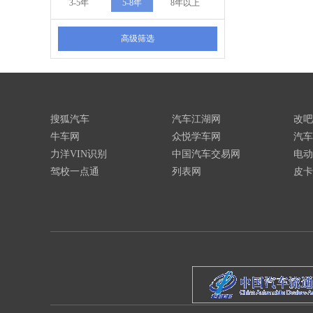
3-5年
5-8年
8年以上
高级筛选
搜狐汽车
汽车江湖网
改吧
牛车网
众悦学车网
汽车
力洋VIN识别
中国汽车交易网
电动
驾校一点通
列表网
皮卡