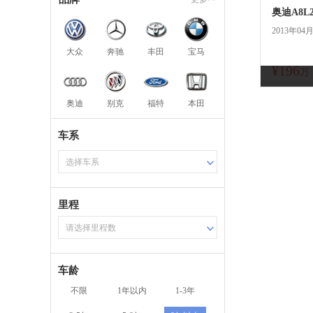
2013年04
大众
奔驰
丰田
宝马
¥196
万
奥迪
别克
福特
本田
车系
选择车系
里程
请选择里程数
车龄
不限
1年以内
1-3年