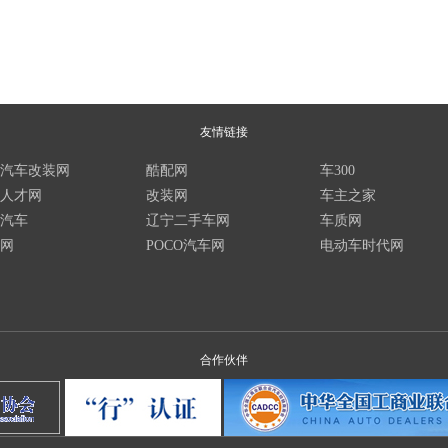
友情链接
汽车改装网
酷配网
车300
人才网
改装网
车主之家
汽车
辽宁二手车网
车质网
网
POCO汽车网
电动车时代网
合作伙伴