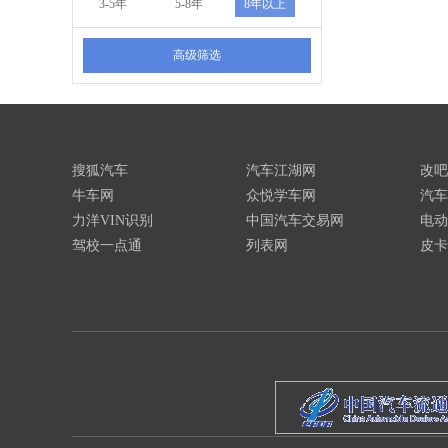
3-5年
5-8年
8年以上
高级筛选
搜狐汽车
汽车江湖网
改吧
牛车网
众悦学车网
汽车
力洋VIN识别
中国汽车交易网
电动
驾校一点通
列表网
皮卡