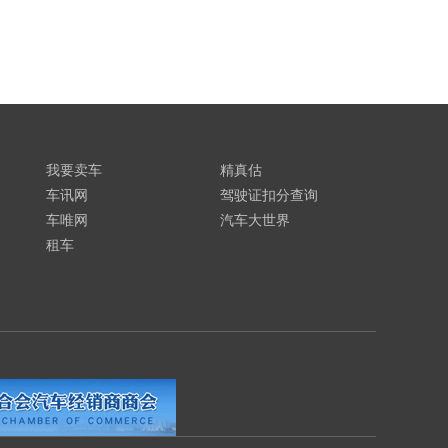
我要卖车
精真估
车讯网
驾驶证扣分查询
车唯网
汽车大世界
租车