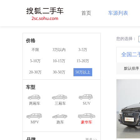
首页
车源列表
您的选择：
X
价格
不限
3万以内
3-5万
全国二
5-10万
10-15万
15-20万
默认排序
20-30万
30-50万
50万以上
车型
两厢车
三厢车
SUV
MPV
跑车
豪华车
品牌
更多>>