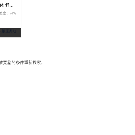
奥迪 A8L 2011款 50 TFSI 手自一体 舒适型 （245kW）三
整度：74%
东银座奥迪
放宽您的条件重新搜索。