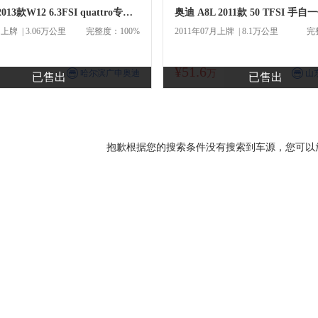
奥迪A8L2013款W12 6.3FSI quattro专享型
月上牌 | 3.06万公里
完整度：100%
2011年07月上牌 | 8.1万公里
完
¥51.6
商
商
哈尔滨广申奥迪
万
山
已售出
已售出
抱歉根据您的搜索条件没有搜索到车源，您可以