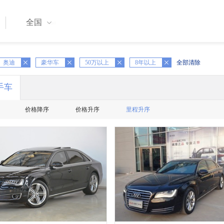
全国
奥迪
X
豪华车
X
50万以上
X
8年以上
全部清除
手车
价格降序
价格升序
里程升序