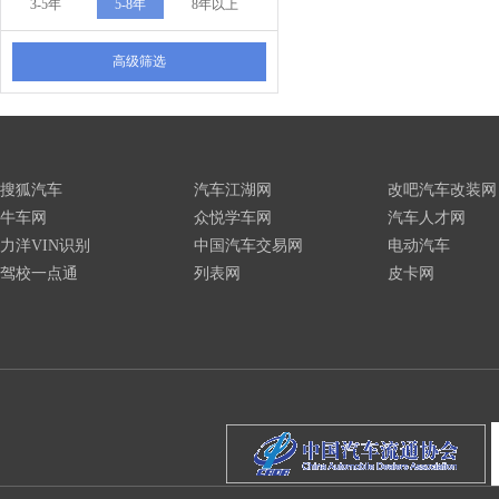
3-5年
5-8年
8年以上
高级筛选
搜狐汽车
汽车江湖网
改吧汽车改装网
牛车网
众悦学车网
汽车人才网
力洋VIN识别
中国汽车交易网
电动汽车
驾校一点通
列表网
皮卡网