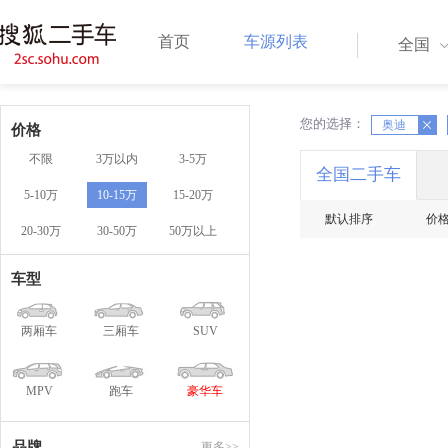
首页
车源列表
全国
您的选择：
X
奥迪
X
价格
不限
3万以内
3-5万
全国二手车
5-10万
10-15万
15-20万
默认排序
价
20-30万
30-50万
50万以上
车型
两厢车
三厢车
SUV
MPV
跑车
豪华车
品牌
更多>>