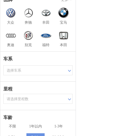
大众
奔驰
丰田
宝马
奥迪
别克
福特
本田
车系
选择车系
里程
请选择里程数
车龄
不限
1年以内
1-3年