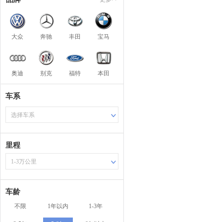
大众
奔驰
丰田
宝马
奥迪
别克
福特
本田
车系
选择车系
里程
1-3万公里
车龄
不限
1年以内
1-3年