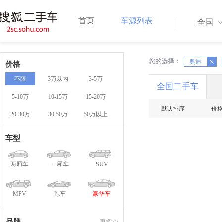
首页
车源列表
全国
您的选择：
X
奥迪
X
价格
不限
3万以内
3-5万
全国二手车
5-10万
10-15万
15-20万
默认排序
价
20-30万
30-50万
50万以上
车型
两厢车
三厢车
SUV
MPV
跑车
豪华车
品牌
更多>>