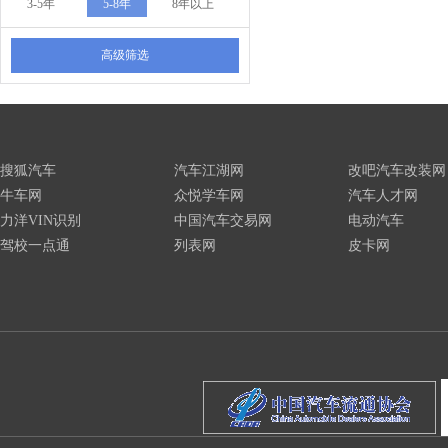
3-5年
5-8年
8年以上
高级筛选
搜狐汽车
汽车江湖网
改吧汽车改装网
牛车网
众悦学车网
汽车人才网
力洋VIN识别
中国汽车交易网
电动汽车
驾校一点通
列表网
皮卡网