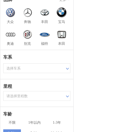
大众
奔驰
丰田
宝马
奥迪
别克
福特
本田
车系
选择车系
里程
请选择里程数
车龄
不限
1年以内
1-3年