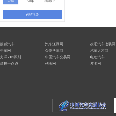
3-5年
5-8年
8年以上
高级筛选
搜狐汽车
汽车江湖网
改吧汽车改装网
牛车网
众悦学车网
汽车人才网
力洋VIN识别
中国汽车交易网
电动汽车
驾校一点通
列表网
皮卡网