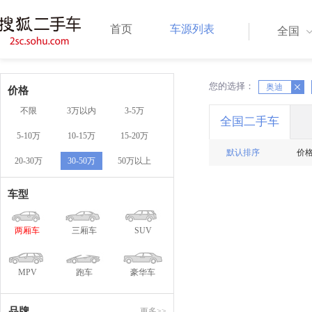
首页
车源列表
全国
您的选择：
X
奥迪
X
价格
不限
3万以内
3-5万
全国二手车
5-10万
10-15万
15-20万
默认排序
价
20-30万
30-50万
50万以上
车型
两厢车
三厢车
SUV
MPV
跑车
豪华车
品牌
更多>>