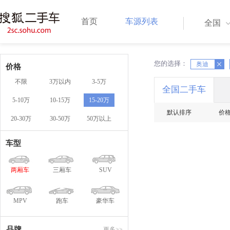
首页
车源列表
全国
您的选择：
X
奥迪
X
价格
不限
3万以内
3-5万
全国二手车
5-10万
10-15万
15-20万
默认排序
价
20-30万
30-50万
50万以上
车型
两厢车
三厢车
SUV
MPV
跑车
豪华车
品牌
更多>>