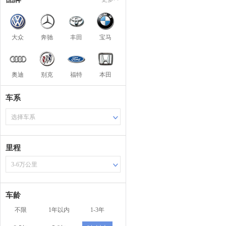
大众
奔驰
丰田
宝马
奥迪
别克
福特
本田
车系
选择车系
里程
3-6万公里
车龄
不限
1年以内
1-3年