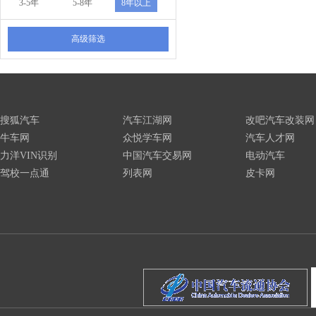
3-5年
5-8年
8年以上
高级筛选
搜狐汽车
汽车江湖网
改吧汽车改装网
牛车网
众悦学车网
汽车人才网
力洋VIN识别
中国汽车交易网
电动汽车
驾校一点通
列表网
皮卡网