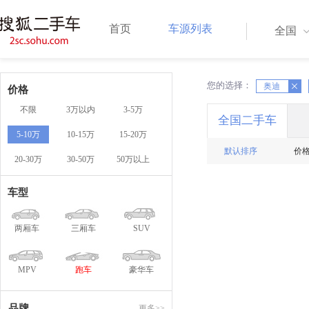
首页
车源列表
全国
您的选择：
X
X
奥迪
价格
不限
3万以内
3-5万
全国二手车
5-10万
10-15万
15-20万
默认排序
价
20-30万
30-50万
50万以上
车型
两厢车
三厢车
SUV
MPV
跑车
豪华车
品牌
更多>>