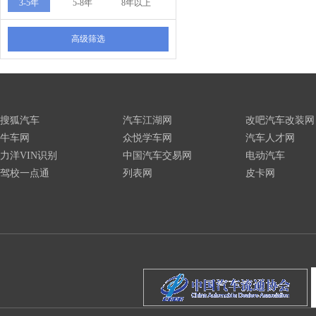
3-5年
5-8年
8年以上
高级筛选
搜狐汽车
汽车江湖网
改吧汽车改装网
牛车网
众悦学车网
汽车人才网
力洋VIN识别
中国汽车交易网
电动汽车
驾校一点通
列表网
皮卡网