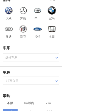
大众
奔驰
丰田
宝马
奥迪
别克
福特
本田
车系
选择车系
里程
1-3万公里
车龄
不限
1年以内
1-3年