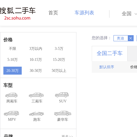
首页
车源列表
全国
您的选择：
X
奥迪
X
价格
不限
3万以内
3-5万
全国二手车
5-10万
10-15万
15-20万
默认排序
价
20-30万
30-50万
50万以上
车型
两厢车
三厢车
SUV
MPV
跑车
豪华车
品牌
更多>>