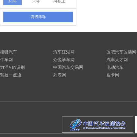
3-5年
5-8年
8年以上
高级筛选
搜狐汽车
汽车江湖网
改吧汽车改装网
牛车网
众悦学车网
汽车人才网
力洋VIN识别
中国汽车交易网
电动汽车
驾校一点通
列表网
皮卡网