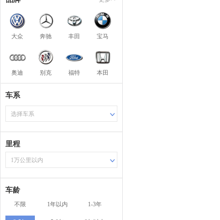
大众
奔驰
丰田
宝马
奥迪
别克
福特
本田
车系
选择车系
里程
1万公里以内
车龄
不限
1年以内
1-3年