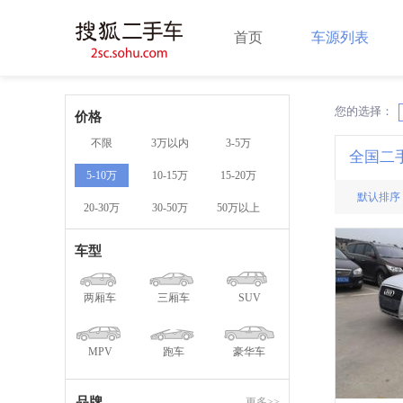
首页
车源列表
您的选择：
X
价格
不限
3万以内
3-5万
全国二
5-10万
10-15万
15-20万
默认排序
20-30万
30-50万
50万以上
车型
两厢车
三厢车
SUV
MPV
跑车
豪华车
品牌
更多>>