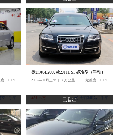
奥迪A6L2007款2.0TFSI 标准型（手动）
度：100%
2007年01月上牌 | 9.8万公里
完整度：100%
¥9.6
商
尊皇二手车
万
沈阳隆顺达二手车
已售出