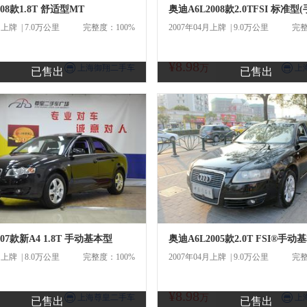
08款1.8T 舒适型MT
奥迪A6L2008款2.0TFSI 标准型(
月上牌 | 7.0万公里
完整度：100%
2007年04月上牌 | 9.0万公里
完整
¥8.98
商
商
上海御翔二手车
万
上
已售出
已售出
07款新A4 1.8T 手动基本型
奥迪A6L2005款2.0T FSI®手动
月上牌 | 8.0万公里
完整度：100%
2007年04月上牌 | 9.0万公里
完整
¥8.98
商
商
上海尊皇二手车
万
上
已售出
已售出