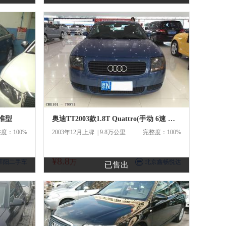
标准型
奥迪TT2003款1.8T Quattro(手动 6速 四驱)
度：100%
2003年12月上牌 | 9.8万公里
完整度：100%
¥8.8
商
莘阳二手车
万
北京鑫畅悦达
已售出