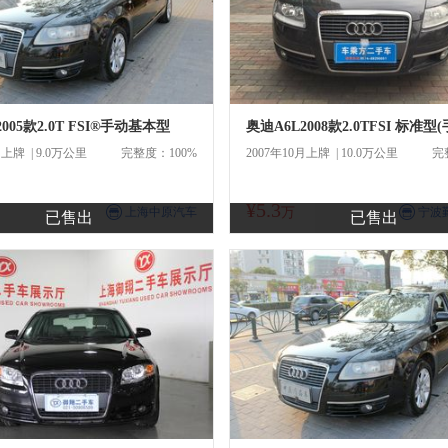
005款2.0T FSI®手动基本型
奥迪A6L2008款2.0TFSI 标准型(
月上牌 | 9.0万公里
完整度：100%
2007年10月上牌 | 10.0万公里
完
¥5.3
商
商
上海中原汽车
万
宁波
已售出
已售出