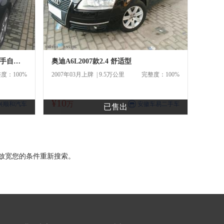
奥迪A8L2007款07款A8L 3.2 FSI 手自一体技术型 前驱
奥迪A6L2007款2.4 舒适型
度：100%
2007年03月上牌 | 9.5万公里
完整度：100%
¥10
商
兴顺和汽车
万
安徽车易二手车
已售出
放宽您的条件重新搜索。