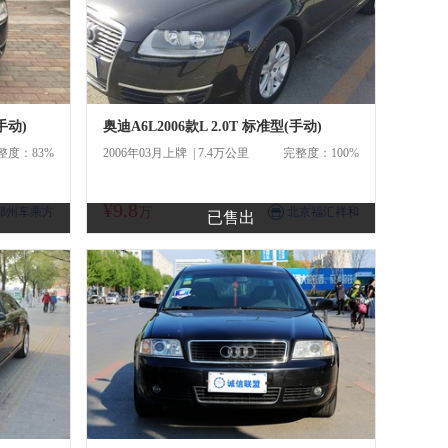
手动)
奥迪A6L2006款L 2.0T 标准型(手动)
整度：83%
2006年03月上牌 | 7.4万公里
完整度：100%
¥9.8
商
鄞州车乘方
万
北京福汇祥和
已售出