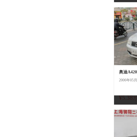
奥迪A420
2006年05
¥5.38
万