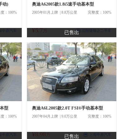
手动)
奥迪A62005款1.8i5速手动基本型
度：100%
2005年01月上牌 | 8.8万公里
完整度：100%
¥5.7
商
海中原汽车
万
沈阳隆顺达二手车
已售出
基本型
奥迪A6L2005款2.0T FSI®手动基本型
度：100%
2007年04月上牌 | 9.0万公里
完整度：100%
¥8.98
商
海中原汽车
万
上海中原汽车
已售出