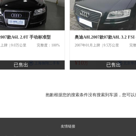
007款A6L 2.0T 手动标准型
月上牌 | 9.0万公里
完整度：100%
2007年01月上牌 | 9.5万公里
完整
¥10
商
商
上海御翔二手车
万
北京华
已售出
已售出
抱歉根据您的搜索条件没有搜索到车源，您可以
友情链接