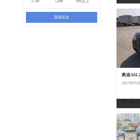
3-5年
5-8年
8年以上
高级筛选
奥迪A6L2
2007年05
¥9.45
万