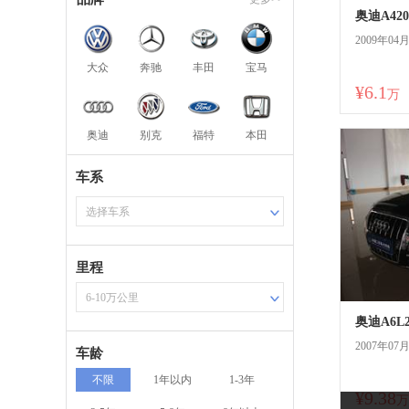
奥迪A420
2009年04
大众
奔驰
丰田
宝马
¥6.1
万
奥迪
别克
福特
本田
车系
选择车系
里程
6-10万公里
奥迪A6L2
2007年07
车龄
不限
1年以内
1-3年
¥9.38
万