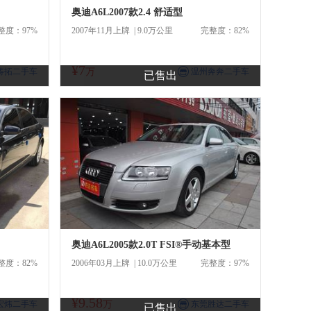
奥迪A6L2007款2.4 舒适型
整度：97%
2007年11月上牌 | 9.0万公里
完整度：82%
¥7
商
涛拓二手车
万
温州奔奔二手车
已售出
奥迪A6L2005款2.0T FSI®手动基本型
整度：82%
2006年03月上牌 | 10.0万公里
完整度：97%
¥9.58
商
宏炜二手车
万
东莞胜达二手车
已售出