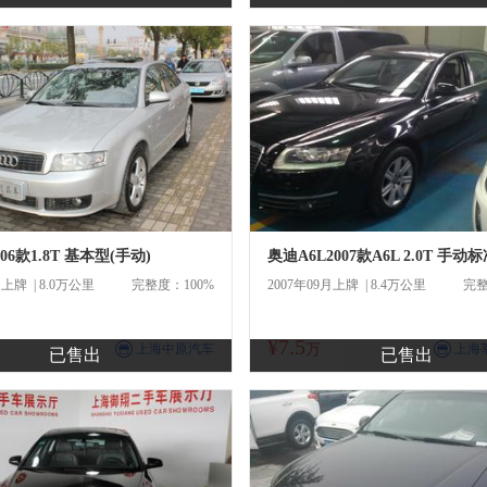
06款1.8T 基本型(手动)
奥迪A6L2007款A6L 2.0T 手动
月上牌 | 8.0万公里
完整度：100%
2007年09月上牌 | 8.4万公里
完整
¥7.5
商
商
上海中原汽车
万
上海
已售出
已售出