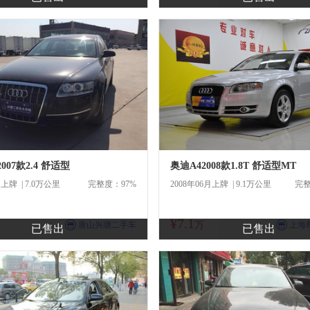
007款2.4 舒适型
奥迪A42008款1.8T 舒适型MT
月上牌 | 7.0万公里
完整度：97%
2008年06月上牌 | 9.1万公里
完整
¥7.1
商
商
唐山兴瑭二手车
万
上海
已售出
已售出