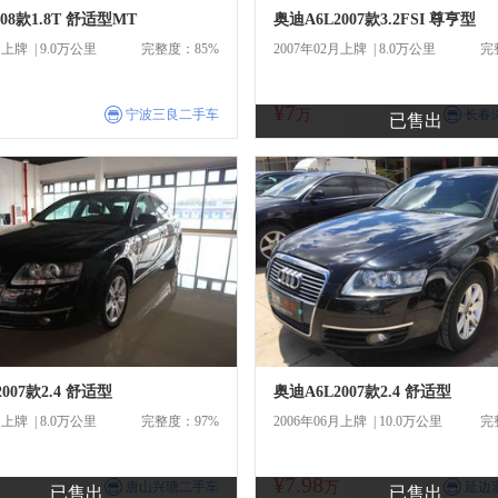
08款1.8T 舒适型MT
奥迪A6L2007款3.2FSI 尊亨型
月上牌 | 9.0万公里
完整度：85%
2007年02月上牌 | 8.0万公里
完
¥7
商
商
宁波三良二手车
万
长春
已售出
007款2.4 舒适型
奥迪A6L2007款2.4 舒适型
月上牌 | 8.0万公里
完整度：97%
2006年06月上牌 | 10.0万公里
完
¥7.98
商
商
唐山兴瑭二手车
万
延边
已售出
已售出