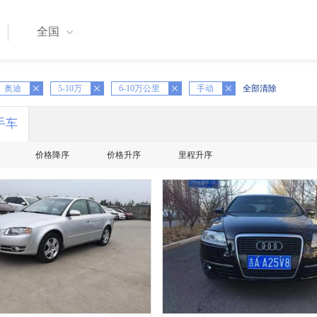
全国
奥迪
X
5-10万
X
6-10万公里
X
手动
全部清除
手车
价格降序
价格升序
里程升序