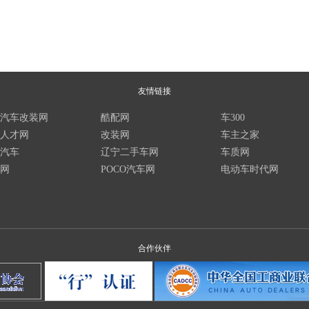
友情链接
汽车改装网
酷配网
车300
人才网
改装网
车主之家
汽车
辽宁二手车网
车质网
网
POCO汽车网
电动车时代网
合作伙伴