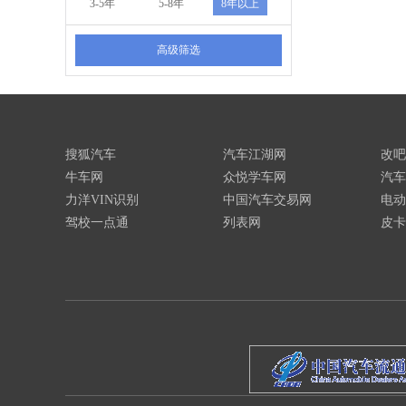
3-5年
5-8年
8年以上
高级筛选
搜狐汽车
汽车江湖网
改吧
牛车网
众悦学车网
汽车
力洋VIN识别
中国汽车交易网
电动
驾校一点通
列表网
皮卡