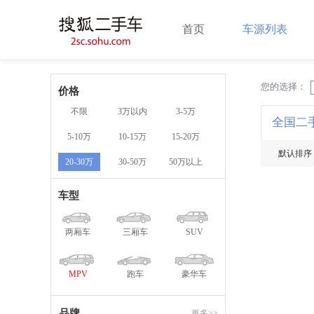
首页
车源列表
您的选择：
X
价格
不限
3万以内
3-5万
全国二
5-10万
10-15万
15-20万
默认排序
20-30万
30-50万
50万以上
车型
两厢车
三厢车
SUV
MPV
跑车
豪华车
品牌
更多>>