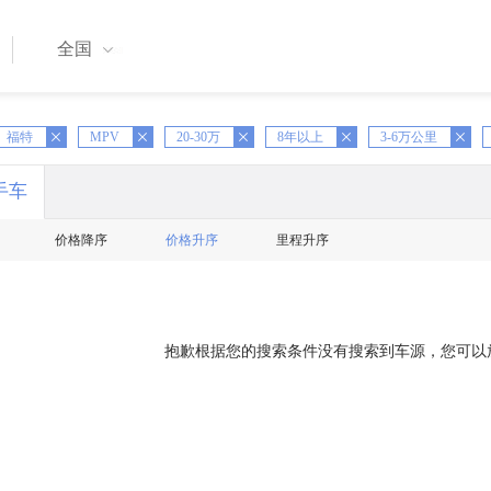
全国
X
福特
MPV
X
20-30万
X
8年以上
X
3-6万公里
X
手车
价格降序
价格升序
里程升序
抱歉根据您的搜索条件没有搜索到车源，您可以