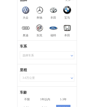
大众
奔驰
丰田
宝马
奥迪
别克
福特
本田
车系
选择车系
里程
3-6万公里
车龄
不限
1年以内
1-3年