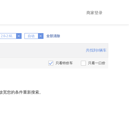
商家登录
2.0-2.6L
X
自动
全部清除
共找到0辆车
只看特价车
只看一口价
放宽您的条件重新搜索。