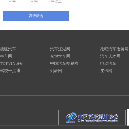
3-5年
5-8年
8年以上
高级筛选
搜狐汽车
汽车江湖网
改吧汽车改装网
牛车网
众悦学车网
汽车人才网
力洋VIN识别
中国汽车交易网
电动汽车
驾校一点通
列表网
皮卡网