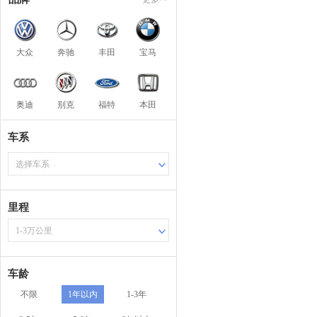
大众
奔驰
丰田
宝马
奥迪
别克
福特
本田
车系
选择车系
里程
1-3万公里
车龄
不限
1年以内
1-3年