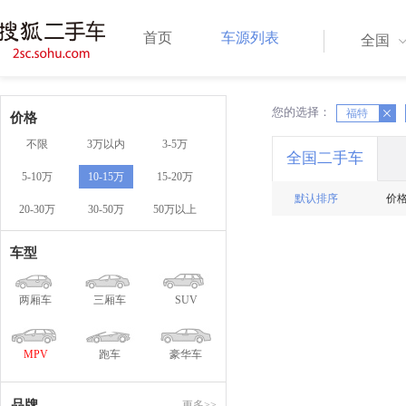
首页
车源列表
全国
您的选择：
X
X
福特
价格
不限
3万以内
3-5万
全国二手车
5-10万
10-15万
15-20万
默认排序
价
20-30万
30-50万
50万以上
车型
两厢车
三厢车
SUV
MPV
跑车
豪华车
品牌
更多>>