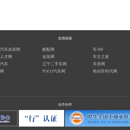
友情链接
汽车改装网
酷配网
车300
人才网
改装网
车主之家
汽车
辽宁二手车网
车质网
网
POCO汽车网
电动车时代网
合作伙伴