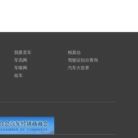
我要卖车
精真估
车讯网
驾驶证扣分查询
车唯网
汽车大世界
租车