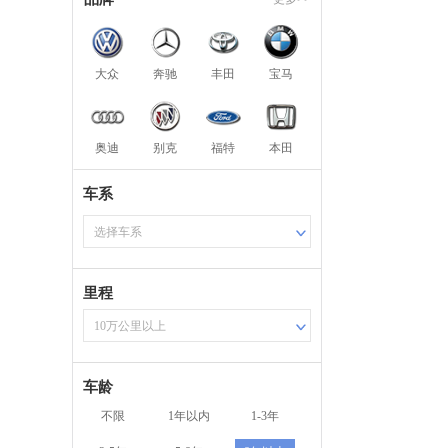
大众
奔驰
丰田
宝马
奥迪
别克
福特
本田
车系
选择车系
里程
10万公里以上
车龄
不限
1年以内
1-3年