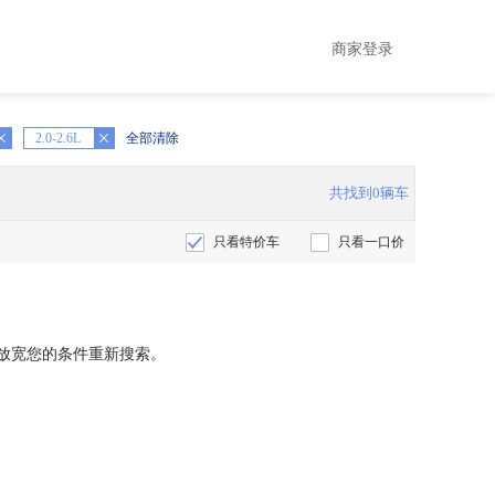
商家登录
2.0-2.6L
全部清除
共找到0辆车
只看特价车
只看一口价
放宽您的条件重新搜索。