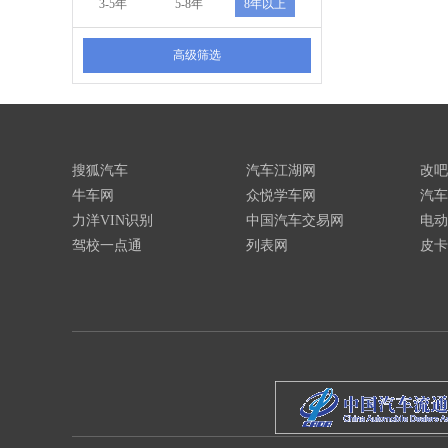
3-5年
5-8年
8年以上
高级筛选
搜狐汽车
汽车江湖网
改吧
牛车网
众悦学车网
汽车
力洋VIN识别
中国汽车交易网
电动
驾校一点通
列表网
皮卡