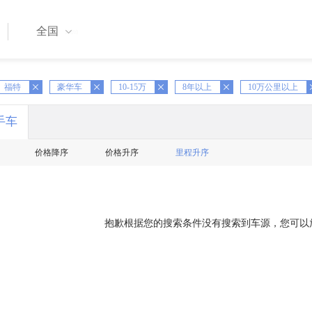
全国
福特
X
豪华车
X
10-15万
X
8年以上
X
10万公里以上
X
手车
价格降序
价格升序
里程升序
抱歉根据您的搜索条件没有搜索到车源，您可以