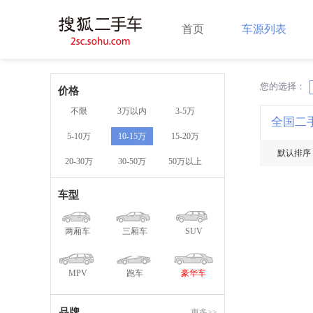
首页
车源列表
您的选择：
X
价格
不限
3万以内
3-5万
全国二
5-10万
10-15万
15-20万
默认排序
20-30万
30-50万
50万以上
车型
两厢车
三厢车
SUV
MPV
跑车
豪华车
品牌
更多>>