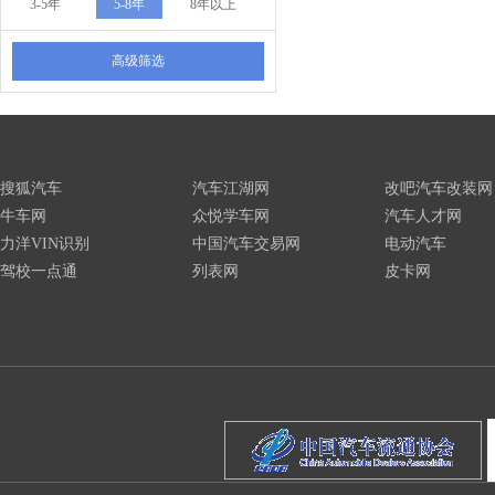
3-5年
5-8年
8年以上
高级筛选
搜狐汽车
汽车江湖网
改吧汽车改装网
牛车网
众悦学车网
汽车人才网
力洋VIN识别
中国汽车交易网
电动汽车
驾校一点通
列表网
皮卡网