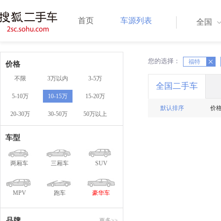
首页
车源列表
全国
您的选择：
X
福特
X
价格
不限
3万以内
3-5万
全国二手车
5-10万
10-15万
15-20万
默认排序
价
20-30万
30-50万
50万以上
车型
两厢车
三厢车
SUV
MPV
跑车
豪华车
品牌
更多>>