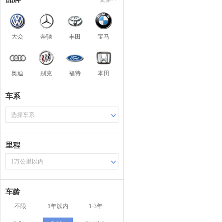
大众
奔驰
丰田
宝马
奥迪
别克
福特
本田
车系
选择车系
里程
1万公里以内
车龄
不限
1年以内
1-3年