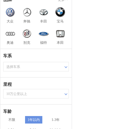
大众
奔驰
丰田
宝马
奥迪
别克
福特
本田
车系
选择车系
里程
10万公里以上
车龄
不限
1年以内
1-3年