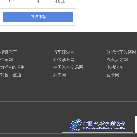
3-5年
5-8年
8年以上
高级筛选
搜狐汽车
汽车江湖网
改吧汽车改装网
牛车网
众悦学车网
汽车人才网
力洋VIN识别
中国汽车交易网
电动汽车
驾校一点通
列表网
皮卡网