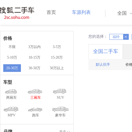
首页
车源列表
全国
您的选择：
X
福特
X
价格
不限
3万以内
3-5万
全国二手车
5-10万
10-15万
15-20万
默认排序
价
20-30万
30-50万
50万以上
车型
两厢车
三厢车
SUV
MPV
跑车
豪华车
品牌
更多>>