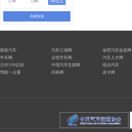
3-5年
5-8年
8年以上
高级筛选
搜狐汽车
汽车江湖网
改吧汽车改装网
牛车网
众悦学车网
汽车人才网
力洋VIN识别
中国汽车交易网
电动汽车
驾校一点通
列表网
皮卡网