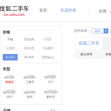
首页
车源列表
全国
您的选择：
X
福特
X
价格
不限
3万以内
3-5万
全国二手车
5-10万
10-15万
15-20万
默认排序
价
20-30万
30-50万
50万以上
车型
两厢车
三厢车
SUV
MPV
跑车
豪华车
品牌
更多>>