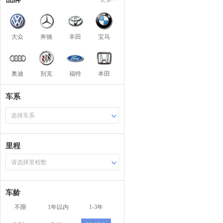
大众
奔驰
丰田
宝马
奥迪
别克
福特
本田
车系
选择车系
里程
请选择里程数
车龄
不限
1年以内
1-3年