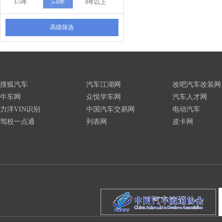
3-5年
5-8年
8年以上
高级筛选
搜狐汽车
汽车江湖网
改吧汽车改装网
牛车网
众悦学车网
汽车人才网
力洋VIN识别
中国汽车交易网
电动汽车
驾校一点通
列表网
皮卡网