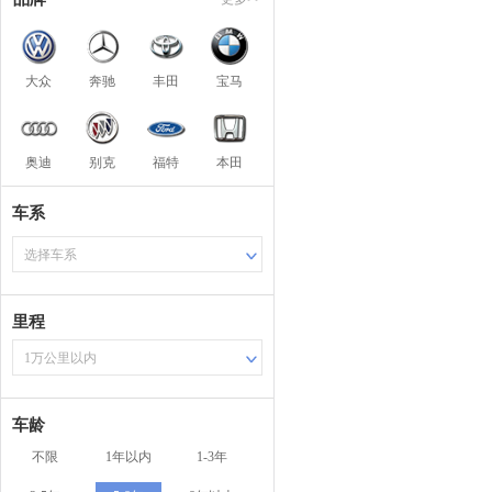
大众
奔驰
丰田
宝马
奥迪
别克
福特
本田
车系
选择车系
里程
1万公里以内
车龄
不限
1年以内
1-3年