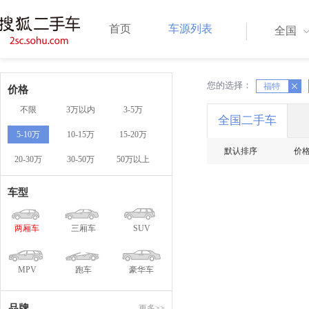
首页
车源列表
全国
您的选择：
X
福特
X
价格
不限
3万以内
3-5万
全国二手车
5-10万
10-15万
15-20万
默认排序
价
20-30万
30-50万
50万以上
车型
两厢车
三厢车
SUV
MPV
跑车
豪华车
品牌
更多>>