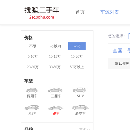
首页
车源列表
您的选择：
X
价格
不限
3万以内
3-5万
全国二
5-10万
10-15万
15-20万
默认排序
20-30万
30-50万
50万以上
车型
两厢车
三厢车
SUV
MPV
跑车
豪华车
品牌
更多>>