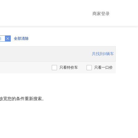
商家登录
动
全部清除
共找到0辆车
只看特价车
只看一口价
放宽您的条件重新搜索。