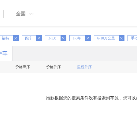
全国
X
福特
跑车
X
3-5万
X
1-3年
X
6-10万公里
X
手
手车
价格降序
价格升序
里程升序
抱歉根据您的搜索条件没有搜索到车源，您可以