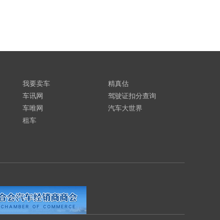
我要卖车
精真估
车讯网
驾驶证扣分查询
车唯网
汽车大世界
租车