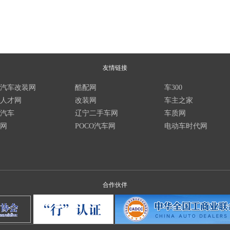
友情链接
汽车改装网
酷配网
车300
人才网
改装网
车主之家
汽车
辽宁二手车网
车质网
网
POCO汽车网
电动车时代网
合作伙伴