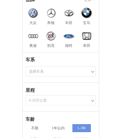
大众
奔驰
丰田
宝马
奥迪
别克
福特
本田
车系
选择车系
里程
6-10万公里
车龄
不限
1年以内
1-3年