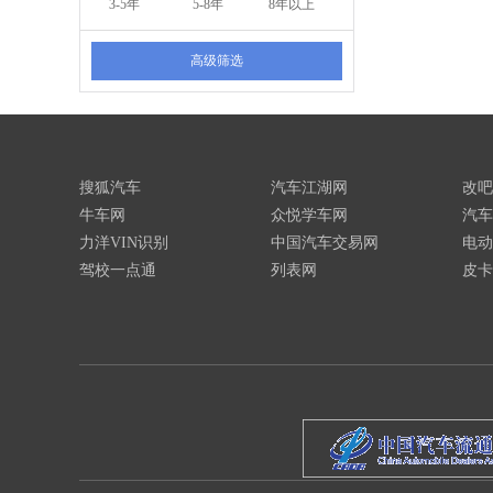
3-5年
5-8年
8年以上
高级筛选
搜狐汽车
汽车江湖网
改吧
牛车网
众悦学车网
汽车
力洋VIN识别
中国汽车交易网
电动
驾校一点通
列表网
皮卡