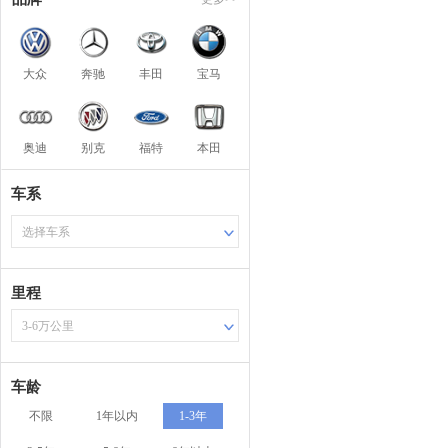
大众
奔驰
丰田
宝马
奥迪
别克
福特
本田
车系
选择车系
里程
3-6万公里
车龄
不限
1年以内
1-3年