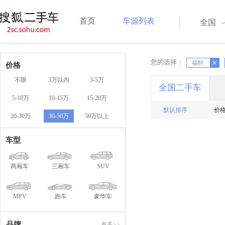
首页
车源列表
全国
您的选择：
X
福特
X
价格
不限
3万以内
3-5万
全国二手车
5-10万
10-15万
15-20万
默认排序
价
20-30万
30-50万
50万以上
车型
两厢车
三厢车
SUV
MPV
跑车
豪华车
品牌
更多>>