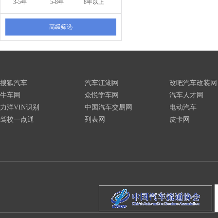
3-5年
5-8年
8年以上
高级筛选
搜狐汽车
汽车江湖网
改吧汽车改装网
牛车网
众悦学车网
汽车人才网
力洋VIN识别
中国汽车交易网
电动汽车
驾校一点通
列表网
皮卡网