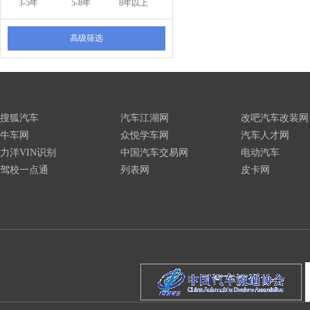
3-5年
5-8年
8年以上
高级筛选
搜狐汽车
汽车江湖网
改吧汽车改装网
牛车网
众悦学车网
汽车人才网
力洋VIN识别
中国汽车交易网
电动汽车
驾校一点通
列表网
皮卡网