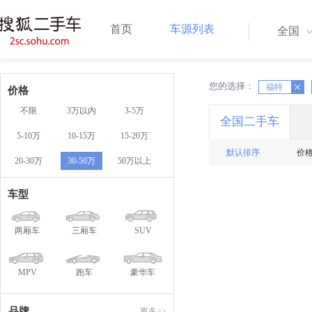
首页
车源列表
全国
您的选择：
X
福特
X
价格
不限
3万以内
3-5万
全国二手车
5-10万
10-15万
15-20万
默认排序
价
20-30万
30-50万
50万以上
车型
两厢车
三厢车
SUV
MPV
跑车
豪华车
品牌
更多>>