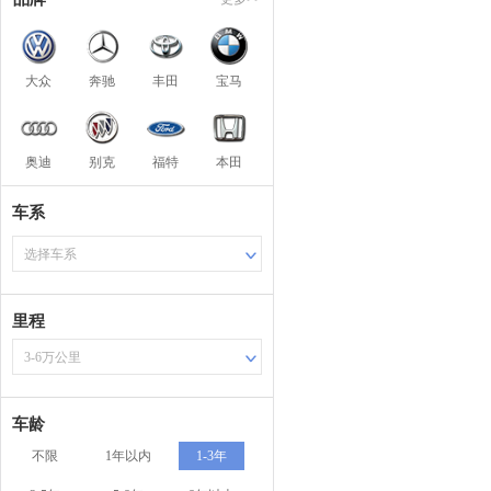
大众
奔驰
丰田
宝马
奥迪
别克
福特
本田
车系
选择车系
里程
3-6万公里
车龄
不限
1年以内
1-3年