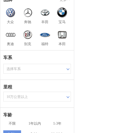
大众
奔驰
丰田
宝马
奥迪
别克
福特
本田
车系
选择车系
里程
10万公里以上
车龄
不限
1年以内
1-3年