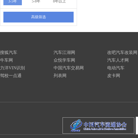
3-5年
5-8年
8年以上
高级筛选
搜狐汽车
汽车江湖网
改吧汽车改装网
牛车网
众悦学车网
汽车人才网
力洋VIN识别
中国汽车交易网
电动汽车
驾校一点通
列表网
皮卡网