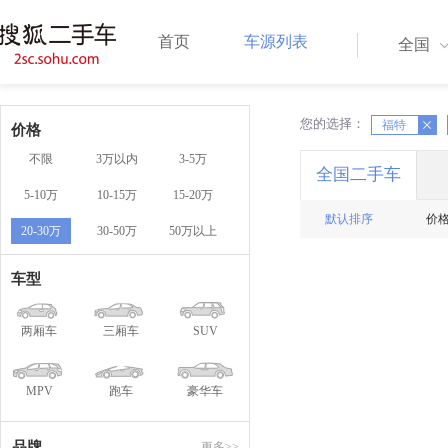
首页
车源列表
全国
您的选择：
X
福特
X
价格
不限
3万以内
3-5万
全国二手车
5-10万
10-15万
15-20万
默认排序
价
20-30万
30-50万
50万以上
车型
两厢车
三厢车
SUV
MPV
跑车
豪华车
品牌
更多>>