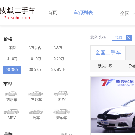
首页
车源列表
全国
您的选择：
X
福特
X
价格
不限
3万以内
3-5万
全国二手车
5-10万
10-15万
15-20万
默认排序
价
20-30万
30-50万
50万以上
一口
车型
两厢车
三厢车
SUV
MPV
跑车
豪华车
品牌
更多>>