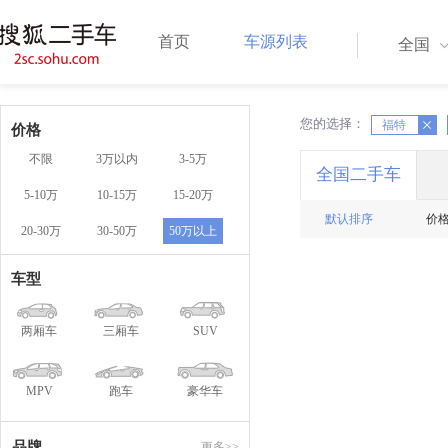
首页
车源列表
全国
您的选择：
X
福特
X
价格
不限
3万以内
3-5万
全国二手车
5-10万
10-15万
15-20万
默认排序
价
20-30万
30-50万
50万以上
车型
两厢车
三厢车
SUV
MPV
跑车
豪华车
品牌
更多>>