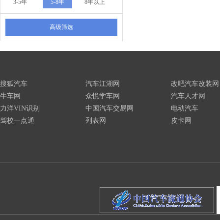
3-5年
5-8年
8年以上
高级筛选
搜狐汽车
汽车江湖网
改吧汽车改装网
牛车网
众悦学车网
汽车人才网
力洋VIN识别
中国汽车交易网
电动汽车
驾校一点通
列表网
皮卡网