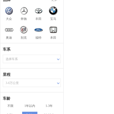
大众
奔驰
丰田
宝马
奥迪
别克
福特
本田
车系
选择车系
里程
3-6万公里
车龄
不限
1年以内
1-3年