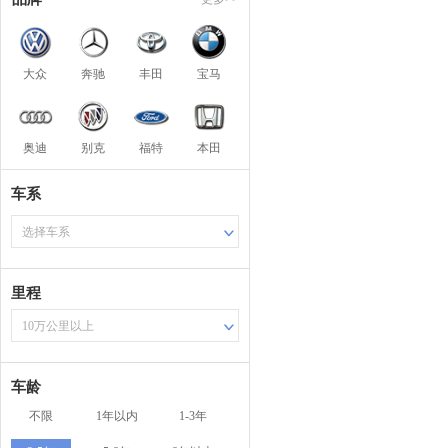
大众
奔驰
丰田
宝马
奥迪
别克
福特
本田
车系
选择车系
里程
10万公里以上
车龄
不限
1年以内
1-3年