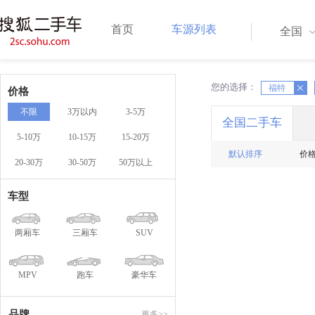
首页
车源列表
全国
您的选择：
X
福特
X
价格
不限
3万以内
3-5万
全国二手车
5-10万
10-15万
15-20万
默认排序
价
20-30万
30-50万
50万以上
车型
两厢车
三厢车
SUV
MPV
跑车
豪华车
品牌
更多>>