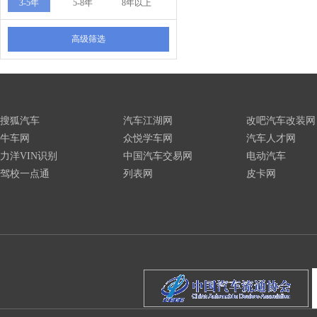
3-5年
5-8年
8年以上
高级筛选
搜狐汽车
汽车江湖网
改吧汽车改装网
牛车网
众悦学车网
汽车人才网
力洋VIN识别
中国汽车交易网
电动汽车
驾校一点通
列表网
皮卡网