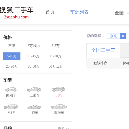
首页
车源列表
全国
您的选择：
X
X
别克
价格
不限
3万以内
3-5万
全国二手车
5-10万
10-15万
15-20万
默认排序
价
20-30万
30-50万
50万以上
车型
两厢车
三厢车
SUV
MPV
跑车
豪华车
品牌
更多>>