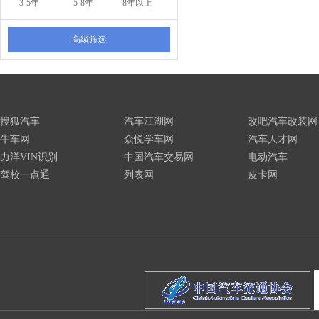
3-5年
5-8年
8年以上
高级筛选
搜狐汽车
汽车江湖网
改吧汽车改装网
牛车网
众悦学车网
汽车人才网
力洋VIN识别
中国汽车交易网
电动汽车
驾校一点通
列表网
皮卡网