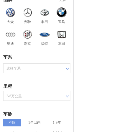
大众
奔驰
丰田
宝马
奥迪
别克
福特
本田
车系
选择车系
里程
3-6万公里
车龄
不限
1年以内
1-3年