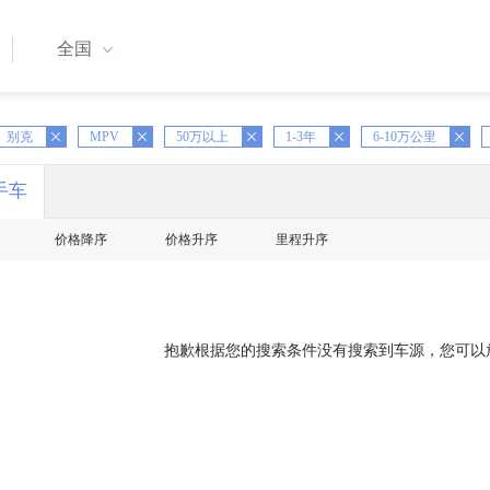
全国
X
别克
MPV
X
50万以上
X
1-3年
X
6-10万公里
X
手车
价格降序
价格升序
里程升序
抱歉根据您的搜索条件没有搜索到车源，您可以