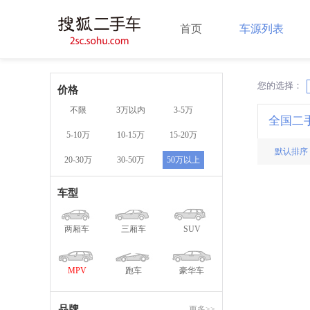
首页
车源列表
您的选择：
X
价格
不限
3万以内
3-5万
全国二
5-10万
10-15万
15-20万
默认排序
20-30万
30-50万
50万以上
车型
两厢车
三厢车
SUV
MPV
跑车
豪华车
品牌
更多>>