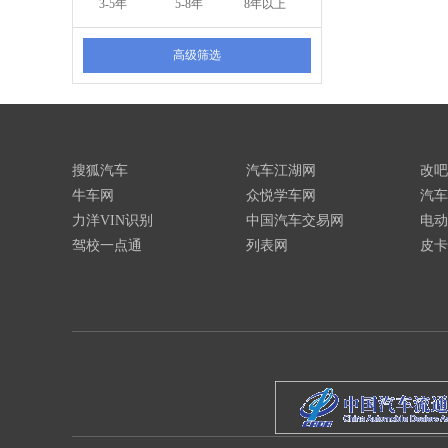
3-5年
5-8年
8年以上
高级筛选
搜狐汽车
汽车江湖网
改吧
牛车网
众悦学车网
汽车
力洋VIN识别
中国汽车交易网
电动
驾校一点通
列表网
皮卡