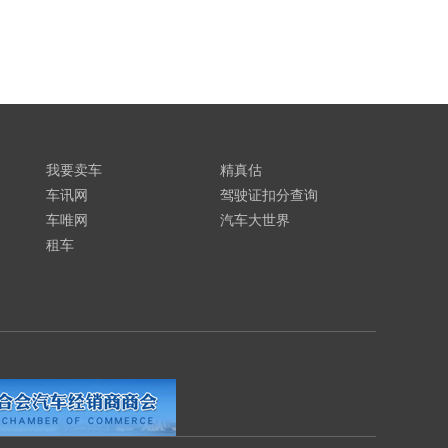
我要卖车
精真估
车讯网
驾驶证扣分查询
车唯网
汽车大世界
租车