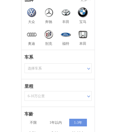
大众
奔驰
丰田
宝马
奥迪
别克
福特
本田
车系
选择车系
里程
6-10万公里
车龄
不限
1年以内
1-3年