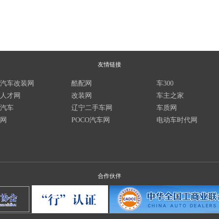
友情链接
汽车改装网
酷配网
车300
人才网
改装网
车主之家
汽车
辽宁二手车网
车质网
网
POCO汽车网
电动车时代网
合作伙伴