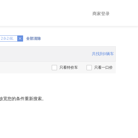
商家登录
2.0-2.6L
全部清除
共找到0辆车
只看特价车
只看一口价
放宽您的条件重新搜索。