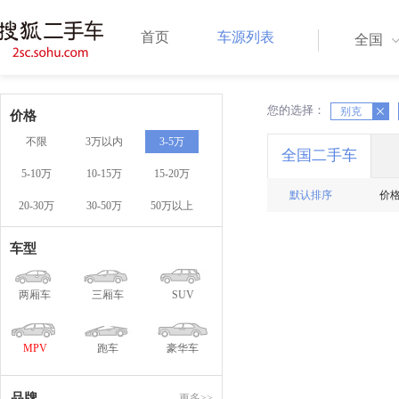
首页
车源列表
全国
您的选择：
X
X
别克
价格
不限
3万以内
3-5万
全国二手车
5-10万
10-15万
15-20万
默认排序
价
20-30万
30-50万
50万以上
车型
两厢车
三厢车
SUV
MPV
跑车
豪华车
品牌
更多>>