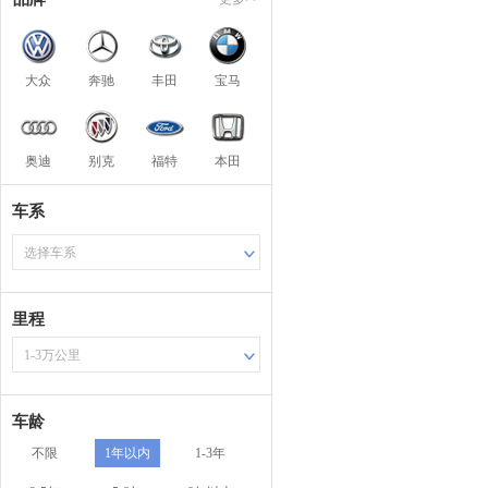
大众
奔驰
丰田
宝马
奥迪
别克
福特
本田
车系
选择车系
里程
1-3万公里
车龄
不限
1年以内
1-3年