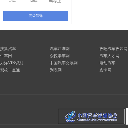
3-5年
5-8年
8年以上
高级筛选
搜狐汽车
汽车江湖网
改吧汽车改装网
牛车网
众悦学车网
汽车人才网
力洋VIN识别
中国汽车交易网
电动汽车
驾校一点通
列表网
皮卡网