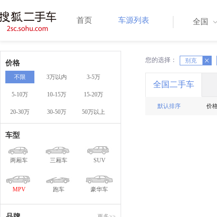
首页
车源列表
全国
您的选择：
X
X
别克
价格
不限
3万以内
3-5万
全国二手车
5-10万
10-15万
15-20万
默认排序
价
20-30万
30-50万
50万以上
车型
两厢车
三厢车
SUV
MPV
跑车
豪华车
品牌
更多>>