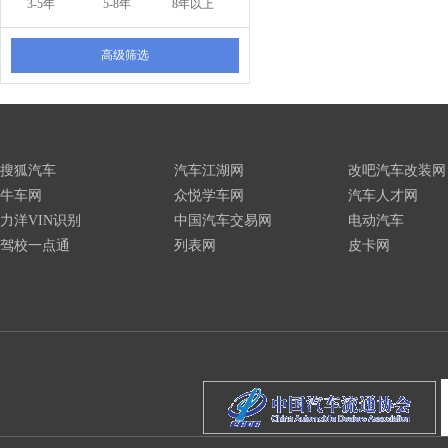
3-5年
5-8年
8年以上
高级筛选
搜狐汽车
汽车江湖网
改吧汽车改装网
牛车网
众悦学车网
汽车人才网
力洋VIN识别
中国汽车交易网
电动汽车
驾校一点通
列表网
皮卡网