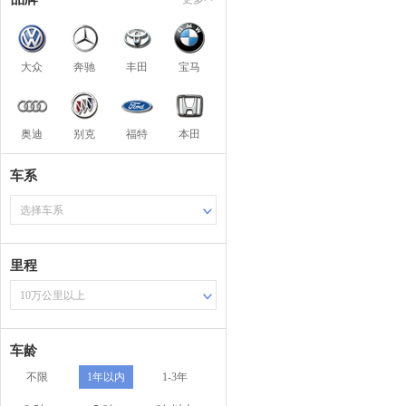
大众
奔驰
丰田
宝马
奥迪
别克
福特
本田
车系
选择车系
里程
10万公里以上
车龄
不限
1年以内
1-3年