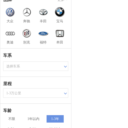
大众
奔驰
丰田
宝马
奥迪
别克
福特
本田
车系
选择车系
里程
1-3万公里
车龄
不限
1年以内
1-3年