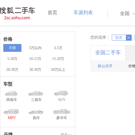
首页
车源列表
全国
您的选择：
X
X
别克
价格
不限
3万以内
3-5万
全国二手车
5-10万
10-15万
15-20万
默认排序
价
20-30万
30-50万
50万以上
车型
两厢车
三厢车
SUV
MPV
跑车
豪华车
品牌
更多>>