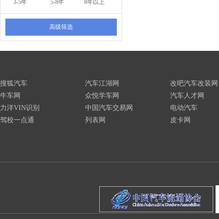
3-5年
5-8年
8年以上
高级筛选
搜狐汽车
汽车江湖网
改吧汽车改装网
牛车网
众悦学车网
汽车人才网
力洋VIN识别
中国汽车交易网
电动汽车
驾校一点通
列表网
皮卡网