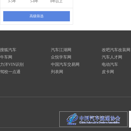
3-5年
5-8年
8年以上
高级筛选
搜狐汽车
汽车江湖网
改吧汽车改装网
牛车网
众悦学车网
汽车人才网
力洋VIN识别
中国汽车交易网
电动汽车
驾校一点通
列表网
皮卡网