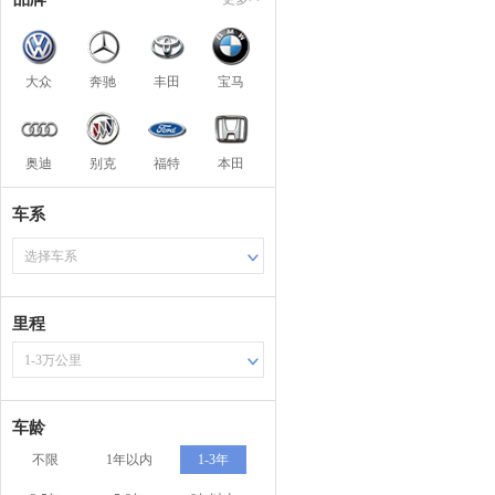
大众
奔驰
丰田
宝马
奥迪
别克
福特
本田
车系
选择车系
里程
1-3万公里
车龄
不限
1年以内
1-3年