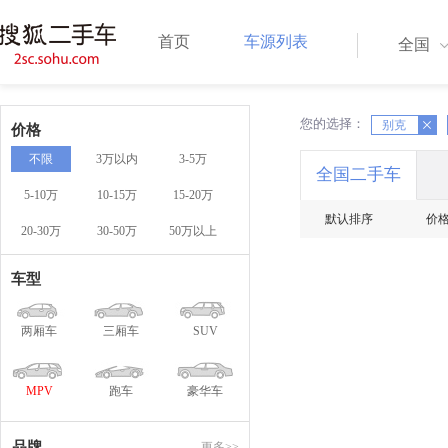
首页
车源列表
全国
您的选择：
X
X
别克
价格
不限
3万以内
3-5万
全国二手车
5-10万
10-15万
15-20万
默认排序
价
20-30万
30-50万
50万以上
车型
两厢车
三厢车
SUV
MPV
跑车
豪华车
品牌
更多>>