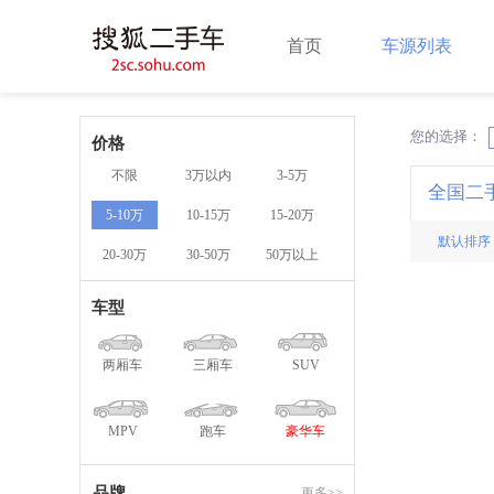
首页
车源列表
您的选择：
X
价格
不限
3万以内
3-5万
全国二
5-10万
10-15万
15-20万
默认排序
20-30万
30-50万
50万以上
车型
两厢车
三厢车
SUV
MPV
跑车
豪华车
品牌
更多>>