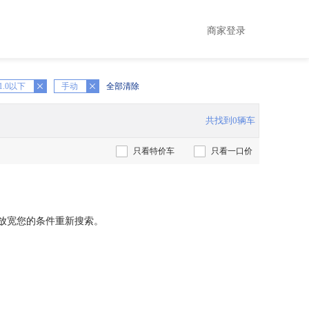
商家登录
1.0以下
X
手动
全部清除
共找到0辆车
只看特价车
只看一口价
放宽您的条件重新搜索。