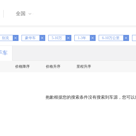
全国
别克
X
豪华车
X
5-10万
X
1-3年
X
6-10万公里
X
手车
价格降序
价格升序
里程升序
抱歉根据您的搜索条件没有搜索到车源，您可以