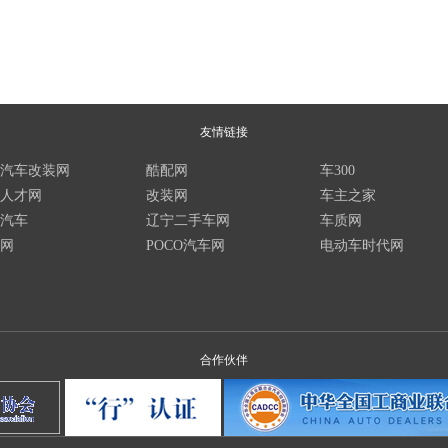
友情链接
汽车改装网
酷配网
车300
人才网
改装网
车主之家
汽车
辽宁二手车网
车质网
网
POCO汽车网
电动车时代网
合作伙伴