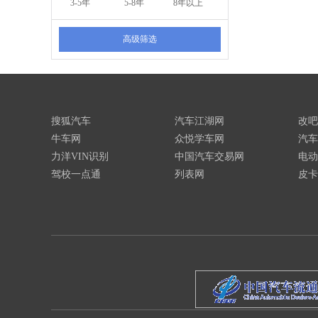
3-5年
5-8年
8年以上
高级筛选
搜狐汽车
汽车江湖网
改吧
牛车网
众悦学车网
汽车
力洋VIN识别
中国汽车交易网
电动
驾校一点通
列表网
皮卡