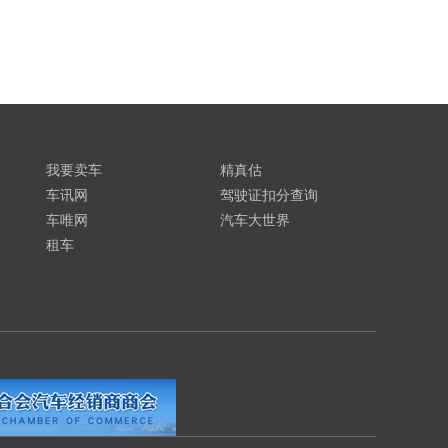
我要卖车
精真估
车讯网
驾驶证扣分查询
车唯网
汽车大世界
租车