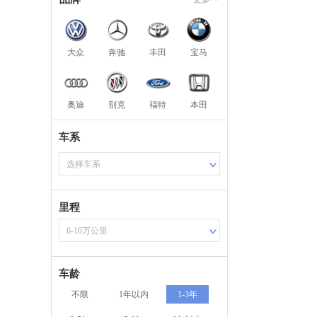
大众
奔驰
丰田
宝马
奥迪
别克
福特
本田
车系
选择车系
里程
6-10万公里
车龄
不限
1年以内
1-3年