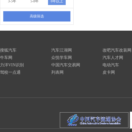
3-5年
5-8年
8年以上
高级筛选
搜狐汽车
汽车江湖网
改吧汽车改装网
牛车网
众悦学车网
汽车人才网
力洋VIN识别
中国汽车交易网
电动汽车
驾校一点通
列表网
皮卡网