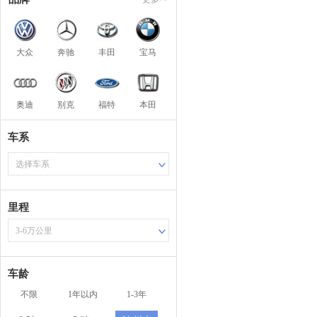
大众
奔驰
丰田
宝马
奥迪
别克
福特
本田
车系
选择车系
里程
3-6万公里
车龄
不限
1年以内
1-3年