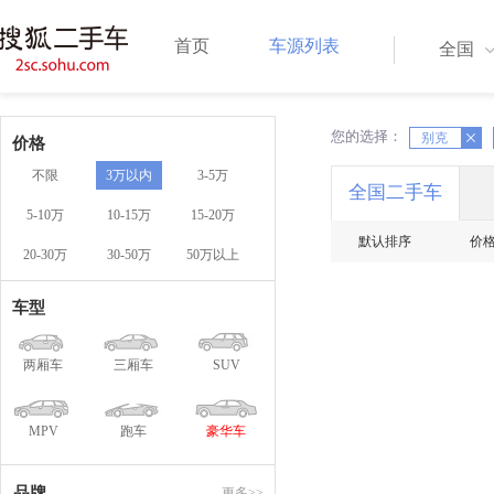
首页
车源列表
全国
您的选择：
X
别克
X
价格
不限
3万以内
3-5万
全国二手车
5-10万
10-15万
15-20万
默认排序
价
20-30万
30-50万
50万以上
车型
两厢车
三厢车
SUV
MPV
跑车
豪华车
品牌
更多>>