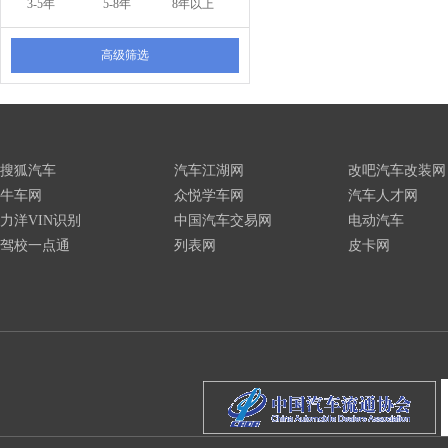
3-5年
5-8年
8年以上
高级筛选
搜狐汽车
汽车江湖网
改吧汽车改装网
牛车网
众悦学车网
汽车人才网
力洋VIN识别
中国汽车交易网
电动汽车
驾校一点通
列表网
皮卡网