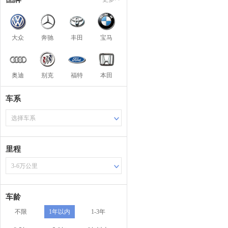
大众
奔驰
丰田
宝马
奥迪
别克
福特
本田
车系
选择车系
里程
3-6万公里
车龄
不限
1年以内
1-3年