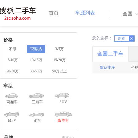
首页
车源列表
全国
您的选择：
X
别克
X
价格
不限
3万以内
3-5万
全国二手车
5-10万
10-15万
15-20万
默认排序
价
20-30万
30-50万
50万以上
车型
两厢车
三厢车
SUV
MPV
跑车
豪华车
品牌
更多>>