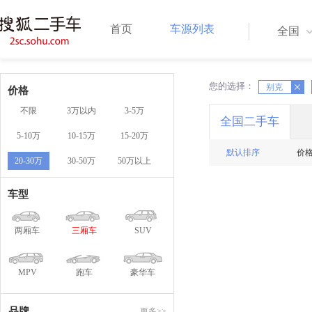
首页
车源列表
全国
您的选择：
X
别克
X
价格
不限
3万以内
3-5万
全国二手车
5-10万
10-15万
15-20万
默认排序
价
20-30万
30-50万
50万以上
车型
两厢车
三厢车
SUV
MPV
跑车
豪华车
品牌
更多>>