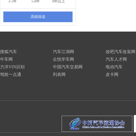
3-5年
5-8年
8年以上
高级筛选
搜狐汽车
汽车江湖网
改吧汽车改装网
牛车网
众悦学车网
汽车人才网
力洋VIN识别
中国汽车交易网
电动汽车
驾校一点通
列表网
皮卡网