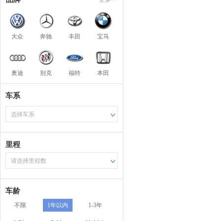
大众
奔驰
丰田
宝马
奥迪
别克
福特
本田
车系
选择车系
里程
请选择里程数
车龄
不限
1年以内
1-3年