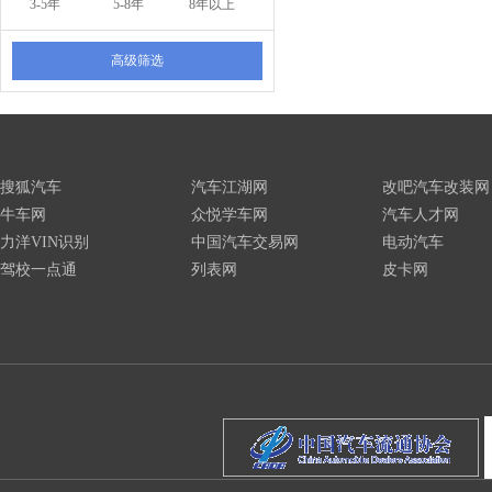
3-5年
5-8年
8年以上
高级筛选
搜狐汽车
汽车江湖网
改吧汽车改装网
牛车网
众悦学车网
汽车人才网
力洋VIN识别
中国汽车交易网
电动汽车
驾校一点通
列表网
皮卡网