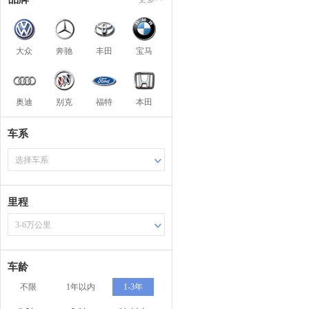
大众
奔驰
丰田
宝马
奥迪
别克
福特
本田
车系
选择车系
里程
3-6万公里
车龄
不限
1年以内
1-3年