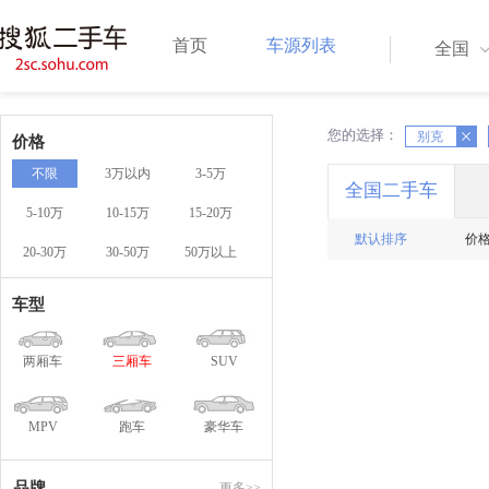
首页
车源列表
全国
您的选择：
X
别克
X
价格
不限
3万以内
3-5万
全国二手车
5-10万
10-15万
15-20万
默认排序
价
20-30万
30-50万
50万以上
车型
两厢车
三厢车
SUV
MPV
跑车
豪华车
品牌
更多>>