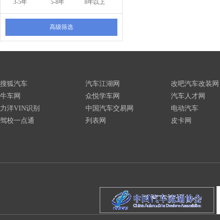
3-5年
5-8年
8年以上
高级筛选
搜狐汽车
汽车江湖网
改吧汽车改装网
牛车网
众悦学车网
汽车人才网
力洋VIN识别
中国汽车交易网
电动汽车
驾校一点通
列表网
皮卡网