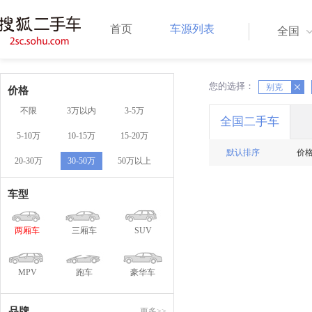
首页
车源列表
全国
您的选择：
X
别克
X
价格
不限
3万以内
3-5万
全国二手车
5-10万
10-15万
15-20万
默认排序
价
20-30万
30-50万
50万以上
车型
两厢车
三厢车
SUV
MPV
跑车
豪华车
品牌
更多>>