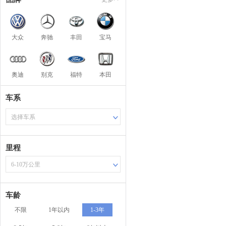
大众
奔驰
丰田
宝马
奥迪
别克
福特
本田
车系
选择车系
里程
6-10万公里
车龄
不限
1年以内
1-3年