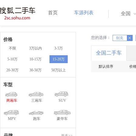
首页
车源列表
全国
您的选择：
X
别克
X
价格
不限
3万以内
3-5万
全国二手车
5-10万
10-15万
15-20万
默认排序
价
20-30万
30-50万
50万以上
车型
两厢车
三厢车
SUV
MPV
跑车
豪华车
品牌
更多>>