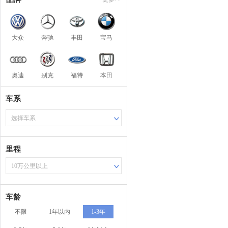
大众
奔驰
丰田
宝马
奥迪
别克
福特
本田
车系
选择车系
里程
10万公里以上
车龄
不限
1年以内
1-3年