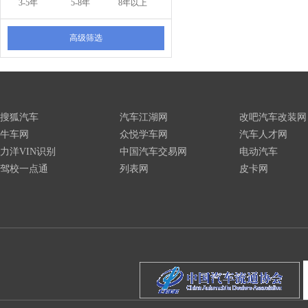
3-5年
5-8年
8年以上
高级筛选
搜狐汽车
汽车江湖网
改吧汽车改装网
牛车网
众悦学车网
汽车人才网
力洋VIN识别
中国汽车交易网
电动汽车
驾校一点通
列表网
皮卡网