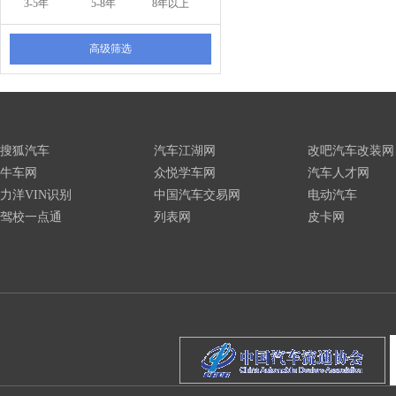
3-5年
5-8年
8年以上
高级筛选
搜狐汽车
汽车江湖网
改吧汽车改装网
牛车网
众悦学车网
汽车人才网
力洋VIN识别
中国汽车交易网
电动汽车
驾校一点通
列表网
皮卡网