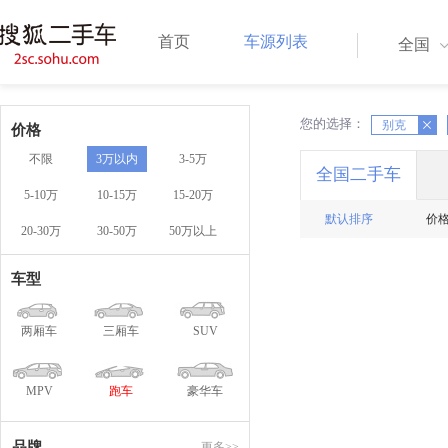
首页
车源列表
全国
您的选择：
X
X
别克
价格
不限
3万以内
3-5万
全国二手车
5-10万
10-15万
15-20万
默认排序
价
20-30万
30-50万
50万以上
车型
两厢车
三厢车
SUV
MPV
跑车
豪华车
品牌
更多>>