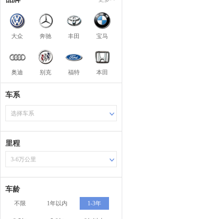
大众
奔驰
丰田
宝马
奥迪
别克
福特
本田
车系
选择车系
里程
3-6万公里
车龄
不限
1年以内
1-3年