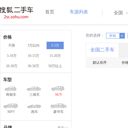
首页
车源列表
全国
您的选择：
X
X
奔驰
价格
不限
3万以内
3-5万
全国二手车
5-10万
10-15万
15-20万
默认排序
价
20-30万
30-50万
50万以上
车型
两厢车
三厢车
SUV
MPV
跑车
豪华车
品牌
更多>>