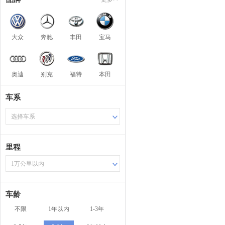
大众
奔驰
丰田
宝马
奥迪
别克
福特
本田
车系
选择车系
里程
1万公里以内
车龄
不限
1年以内
1-3年