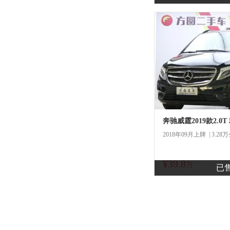
一口
奔驰威霆2019款2.0
2018年09月上牌 | 3.28
¥39.8
商
万
已