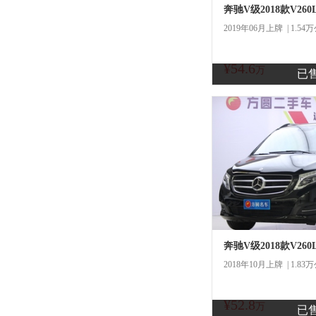
奔驰V级2018款V26
2019年06月上牌 | 1.54
¥54.6
商
万
已
一口
奔驰V级2018款V26
2018年10月上牌 | 1.83
¥52.8
商
万
已