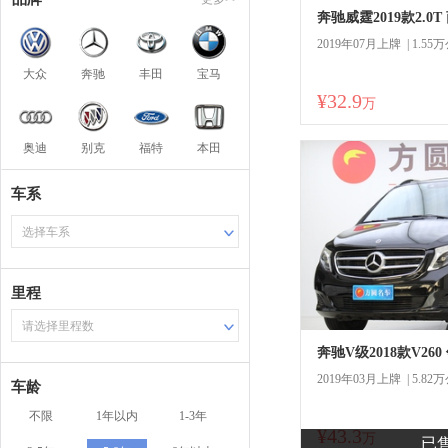
奔驰威霆2019款2.0T
2019年07月上牌 | 1.55
大众
奔驰
丰田
宝马
¥32.9
商
万
奥迪
别克
福特
本田
一口
车系
选择车系
里程
请选择里程数
奔驰V级2018款V260
2019年03月上牌 | 5.82
车龄
不限
1年以内
1-3年
¥43.3
商
万
已