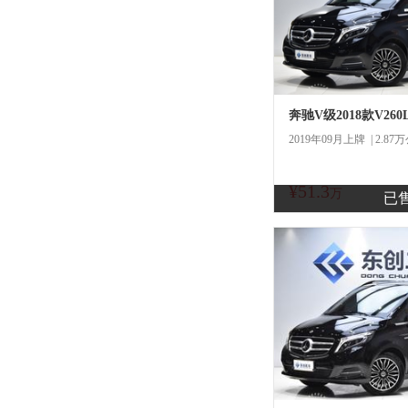
奔驰V级2018款V26
2019年09月上牌 | 2.87
¥51.3
商
万
已
一口