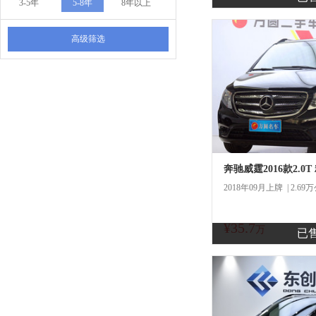
3-5年
5-8年
8年以上
一口
高级筛选
奔驰威霆2016款2.0T
2018年09月上牌 | 2.69
¥35.7
商
万
已
一口