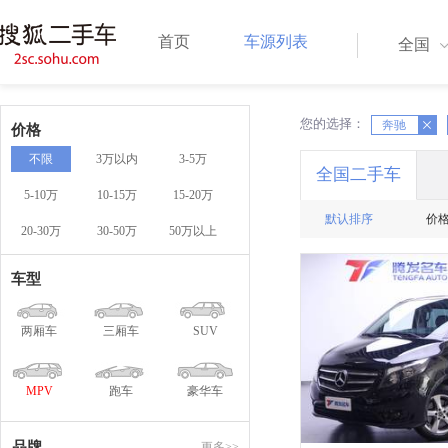
首页
车源列表
全国
您的选择：
X
X
奔驰
价格
不限
3万以内
3-5万
全国二手车
5-10万
10-15万
15-20万
默认排序
价
20-30万
30-50万
50万以上
一口
车型
两厢车
三厢车
SUV
MPV
跑车
豪华车
品牌
更多>>