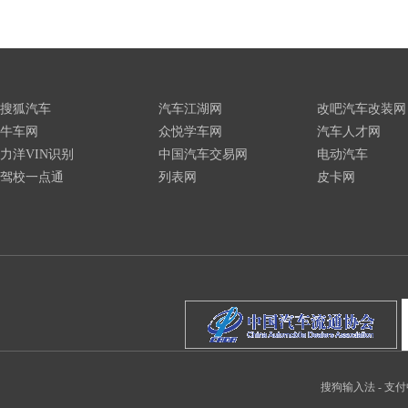
搜狐汽车
汽车江湖网
改吧汽车改装网
牛车网
众悦学车网
汽车人才网
力洋VIN识别
中国汽车交易网
电动汽车
驾校一点通
列表网
皮卡网
搜狗输入法
-
支付