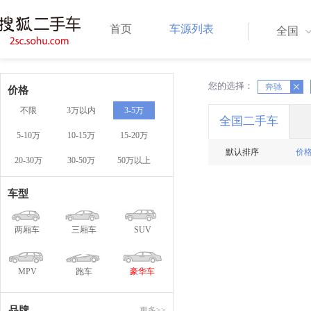
首页
车源列表
全国
您的选择：
X
奔驰
X
价格
不限
3万以内
3-5万
全国二手车
5-10万
10-15万
15-20万
默认排序
价
20-30万
30-50万
50万以上
车型
两厢车
三厢车
SUV
MPV
跑车
豪华车
品牌
更多>>