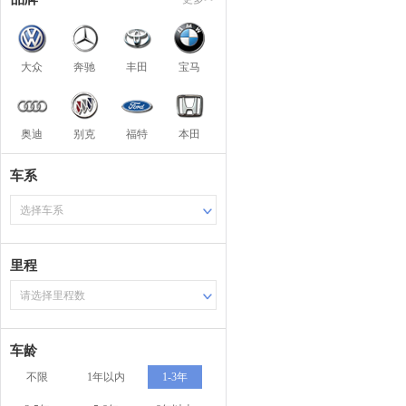
大众
奔驰
丰田
宝马
奥迪
别克
福特
本田
车系
选择车系
里程
请选择里程数
车龄
不限
1年以内
1-3年