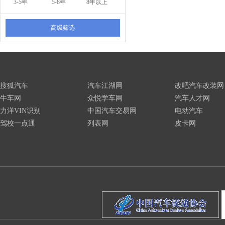
3-5年
5-8年
8年以上
高级筛选
搜狐汽车
汽车江湖网
改吧汽车改装网
牛车网
众悦学车网
汽车人才网
力洋VIN识别
中国汽车交易网
电动汽车
驾校一点通
列表网
皮卡网