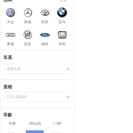
大众
奔驰
丰田
宝马
奥迪
别克
福特
本田
车系
选择车系
里程
1万公里以内
车龄
不限
1年以内
1-3年