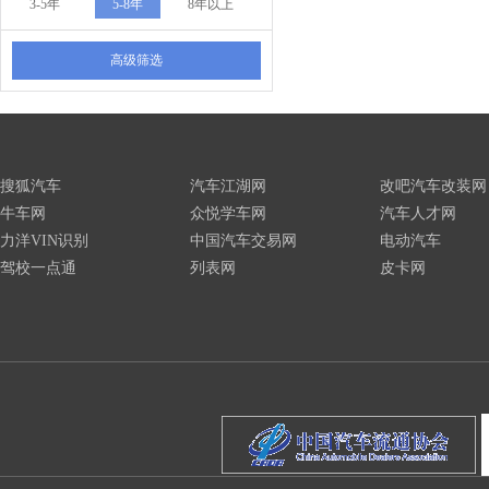
3-5年
5-8年
8年以上
高级筛选
搜狐汽车
汽车江湖网
改吧汽车改装网
牛车网
众悦学车网
汽车人才网
力洋VIN识别
中国汽车交易网
电动汽车
驾校一点通
列表网
皮卡网