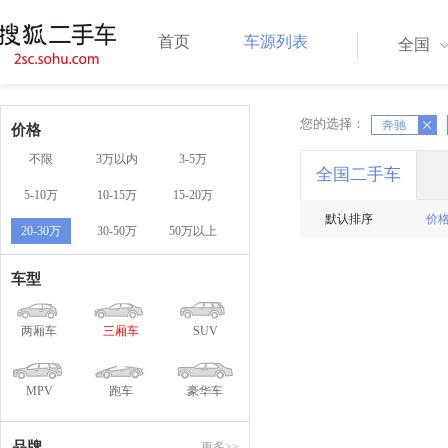
首页
车源列表
全国
您的选择：
X
奔驰
X
价格
不限
3万以内
3-5万
全国二手车
5-10万
10-15万
15-20万
默认排序
价
20-30万
30-50万
50万以上
车型
两厢车
三厢车
SUV
MPV
跑车
豪华车
品牌
更多>>