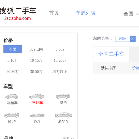
首页
车源列表
全国
您的选择：
X
奔驰
X
价格
不限
3万以内
3-5万
全国二手车
5-10万
10-15万
15-20万
默认排序
价
20-30万
30-50万
50万以上
车型
两厢车
三厢车
SUV
MPV
跑车
豪华车
品牌
更多>>