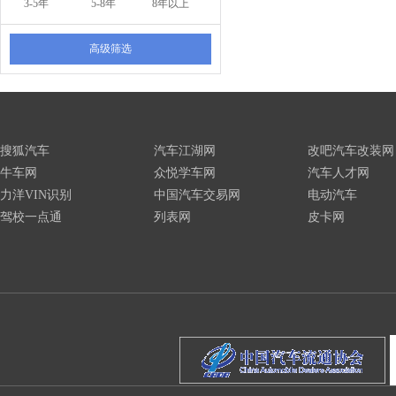
3-5年
5-8年
8年以上
高级筛选
搜狐汽车
汽车江湖网
改吧汽车改装网
牛车网
众悦学车网
汽车人才网
力洋VIN识别
中国汽车交易网
电动汽车
驾校一点通
列表网
皮卡网