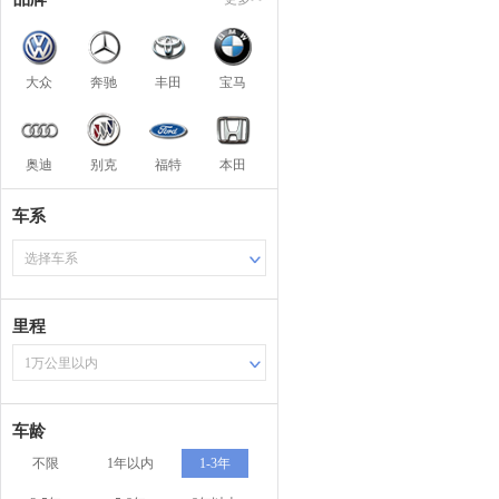
大众
奔驰
丰田
宝马
奥迪
别克
福特
本田
车系
选择车系
里程
1万公里以内
车龄
不限
1年以内
1-3年